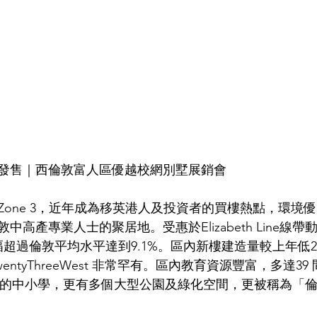
發售｜西倫敦富人區優越校網別墅展銷會
西區 Zone 3，近年成為移英港人及投資者的買樓熱點，環
高產專業人士的聚居地。受惠於Elizabeth Line線帶動，
超過倫敦平均水平達到9.1%。區內新樓建造量較上年低2
ntyThreeWest 非常罕有。區內教育資源豐富，多達39 間
g及Good的中小學，更有多個大型公園及綠化空間，更被稱為「