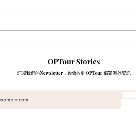
【獨家重溫 - 泰國物業投資】
【網
解鎖「亞洲避風港」：泰國 10
南亞
年尊貴長居簽證與跨代財富傳
寨金
OPTour Stories
承戰略
享 8
證！
訂閱我們的Newsletter，你會收到OPTour 獨家海外資訊