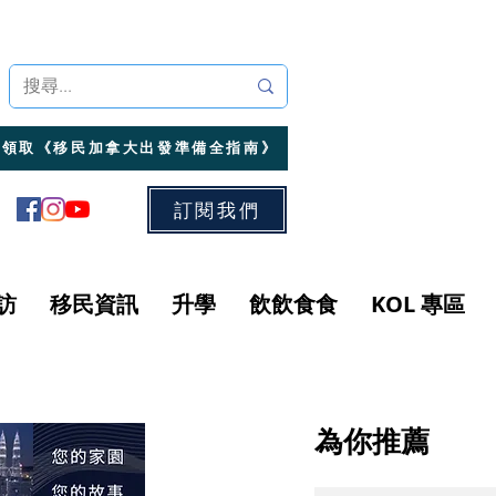
領取《移民加拿大出發準備全指南》
訂閱我們
訪
移民資訊
升學
飲飲食食
KOL 專區
為你推薦