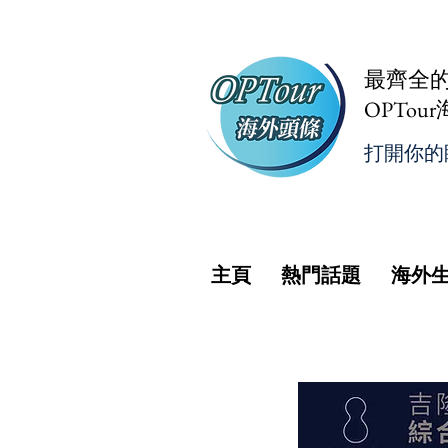
最齊全
OPTou
打開你的
主頁
熱門話題
海外