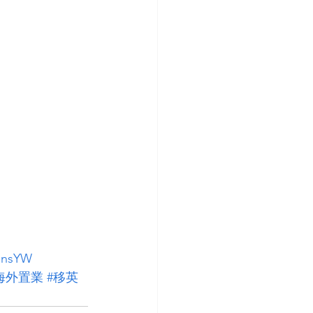
onsYW
海外置業
#移英