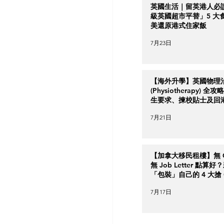
英國生活｜留英港人必
級英國超市平替」5 大
美還原港式住家飯
7月23日
【海外升學】英國物理
(Physiotherapy) 全
生要求、揀校貼士及回
南
7月21日
【加拿大移民租樓】無 Cr
無 Job Letter 點算
「包裝」自己的 4 大搶 O
實力策略
7月17日