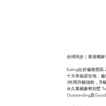
全球同步｜香港獨家
Ealing位於倫敦
十大幸福居住地，倫敦中
3年間升幅強勁，升幅
永久業權豪華別墅 Twe
Outstandin