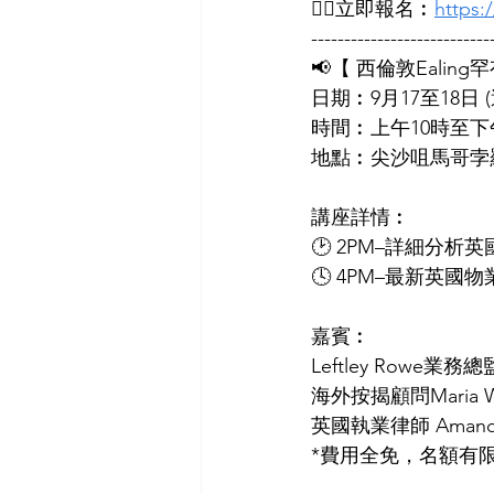
👉🏻立即報名︰
https
---------------------------
📢【 西倫敦Ealing
日期︰9月17至18日 
時間︰上午10時至下
地點︰尖沙咀馬哥孛羅酒
講座詳情︰
🕑 2PM–詳細分析
🕓 4PM–最新英國
嘉賓︰
Leftley Rowe業務總監
海外按揭顧問Maria 
英國執業律師 Amanda
*費用全免，名額有