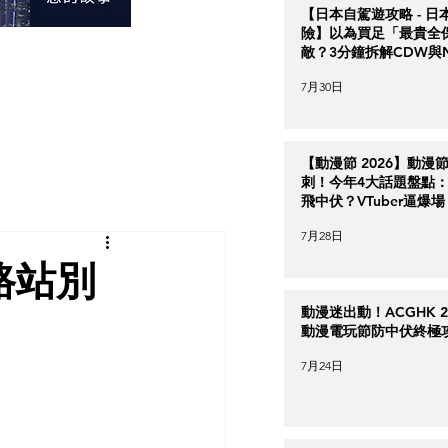
【日本自駕遊攻略 - 日
險】以為買足「最貴全
敵？3分鐘拆解CDW與
＋5大即時破保陷阱
7月30日
【動漫節 2026】動漫
刺！今年4大話題盤點：Ha
飛中伏？VTuber逼爆場
7月28日
鐵路站別
動漫迷出動！ACGHK 2
動漫電玩節防中伏終極
7月24日