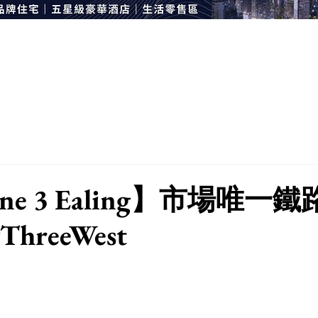
ne 3 Ealing】市場唯一
ThreeWest