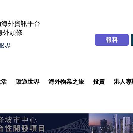
的海外資訊平台
r海外頭條
報料
眼界
生活
環遊世界
海外物業之旅
投資
港人專