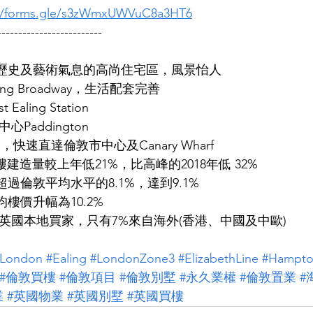
://forms.gle/s3zWmxUWVuC8a3HT6
-------------------------
個充滿歷史及藝術氣息的高尚住宅區，風景怡人
ng Broadway，生活配套完善
aling Station
Paddington
Line，快速直達倫敦市中心及Canary Wharf
樓建造量較上年低21%，比高峰的2018年低 32%
長超過倫敦平均水平的8.1%，達到9.1%
平均樓價升幅為10.2%
英國本地買家，只有7%來自海外(香港、中國及中歐)
#London
#Ealing
#LondonZone3
#ElizabethLine
#Hampt
#倫敦買樓
#倫敦項目
#倫敦別墅
#永久業權
#倫敦置業
#
業
#英國物業
#英國別墅
#英國買樓