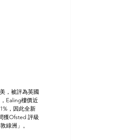
境優美，被評為英國
Ealing樓價近
1%，因此全新
獲Ofsted 評級
倫敦綠洲」。