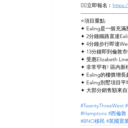
👉🏻立即報名︰
https
---------------------------
⭐項目重點:
✦ Ealing是一
✦ 2分鐘鐵路直達Eali
✦ 4分鐘步行即達West E
✦ 13分鐘即到倫敦市中心
✦ 受惠Elizabeth 
✦ 非常罕有! 區內新
✦ Ealing的樓價增
✦ Ealing別墅項目
✦ 大部分銷售額來自
#TwentyThreeWest
#Hamptons
#西倫敦
#BNO移民
#英國置