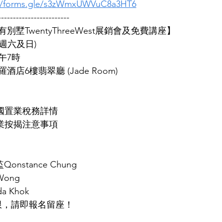
://forms.gle/s3zWmxUWVuC8a3HT6
------------------------
罕有別墅TwentyThreeWest展銷會及免費講座】
(週六及日)
午7時
店6樓翡翠廳 (Jade Room)
英國置業稅務詳情
物業按揭注意事項
Qonstance Chung
Wong
 Khok
限，請即報名留座！