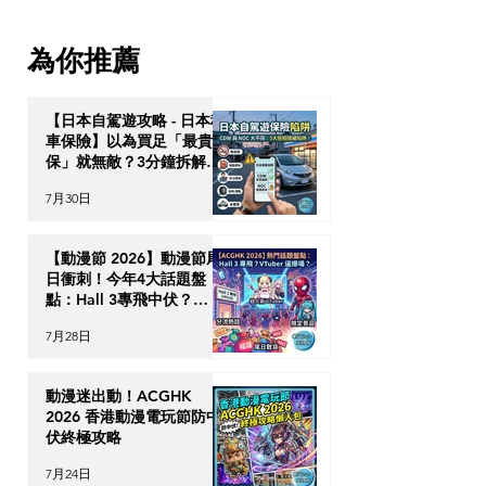
襲！多國高溫破45度 逾萬
魂「Sunday Roa
人喪生 移英/遊歐港人必睇
點餐密碼：從巨
為你推薦
「避暑保命」指南
布丁到 3 間私藏
【日本自駕遊攻略 - 日本租
車保險】以為買足「最貴全
保」就無敵？3分鐘拆解
CDW與NOC分別＋5大即
7月30日
時破保陷阱
【動漫節 2026】動漫節尾
日衝刺！今年4大話題盤
點：Hall 3專飛中伏？
VTuber逼爆場？
7月28日
動漫迷出動！ACGHK
2026 香港動漫電玩節防中
伏終極攻略
7月24日