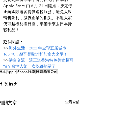
Apple Store 由 
6 月 21 日開始，
決定停
止向國際遊客提供退稅服務，避免大眾
轉售圖利，減低企業的損失。不過大家
仍可趁機兌換日圓，準備未來去日本掃
戰利品！
延伸閱讀：
>>
海外生活｜2022 年全球宜居城市 
Top 10，幾乎是歐洲和加拿大之爭！
>>
港台交流｜這三道香港特色美食超可
怕？台灣人第一次吃都崩潰了
日本
Apple
iPhone
匯率
日圓
蘋果公司
查看全部
相關文章