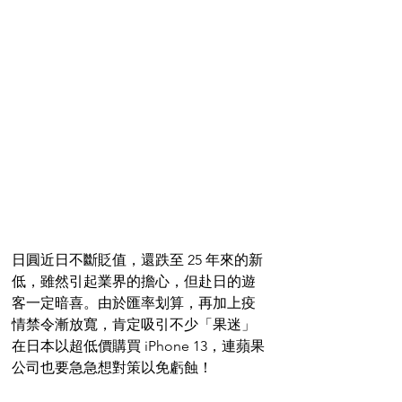
日圓近日不斷貶值，還跌至 25 年來的新
低，雖然引起業界的擔心，但赴日的遊
客一定暗喜。由於匯率划算，再加上疫
情禁令漸放寬，肯定吸引不少「果迷」
在日本以超低價購買 iPhone 13，連蘋果
公司也要急急想對策以免虧蝕！