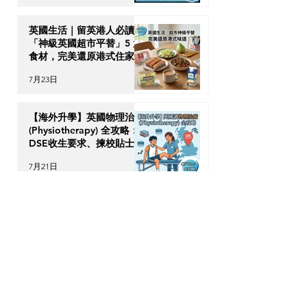
英國生活｜留英港人必讀！
「神級英國超市平替」5 大
食材，完美還原港式住家飯
7月23日
【海外升學】英國物理治療
(Physiotherapy) 全攻略：
DSE收生要求、揀校貼士及
回港執業指南
7月21日
【加拿大移民租樓】無
Credit、無 Job Letter 點
算好？新移民「包裝」自己
的 4 大搶 Offer 軟實力策
7月17日
略
OPTour Stories