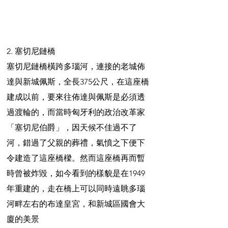
2. 塞切尼鏈橋
塞切尼鏈橋橫跨多瑙河，連接的老城佈
達與新城佩斯，全長375公尺，在這座橋
建成以前，要來往佈達與佩斯是必須透
過渡輪的，而當時匈牙利的政治改革家
「塞切尼伯爵」，因天候不佳過不了
河，錯過了父親的葬禮，氣憤之下便下
令建造了這座橋樑。然而這座橋再而暫
時曾被炸毀，如今看到的樣貌是在1949
年重建的，走在橋上可以同時遠眺多瑙
河畔左右的布達皇宮，和新城區國會大
廈的美景