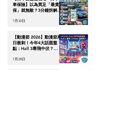
車保險】以為買足「最貴全
保」就無敵？3分鐘拆解
CDW與NOC分別＋5大即
7月30日
時破保陷阱
【動漫節 2026】動漫節尾
日衝刺！今年4大話題盤
點：Hall 3專飛中伏？
VTuber逼爆場？
7月28日
動漫迷出動！ACGHK
2026 香港動漫電玩節防中
伏終極攻略
7月24日
英國生活｜留英港人必讀！
「神級英國超市平替」5 大
食材，完美還原港式住家飯