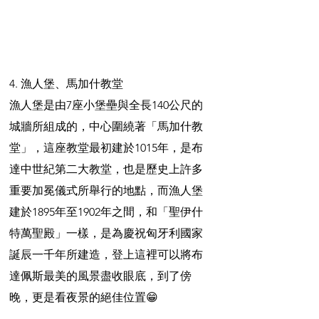
4. 漁人堡、馬加什教堂
漁人堡是由7座小堡壘與全長140公尺的
城牆所組成的，中心圍繞著「馬加什教
堂」，這座教堂最初建於1015年，是布
達中世紀第二大教堂，也是歷史上許多
重要加冕儀式所舉行的地點，而漁人堡
建於1895年至1902年之間，和「聖伊什
特萬聖殿」一樣，是為慶祝匈牙利國家
誕辰一千年所建造，登上這裡可以將布
達佩斯最美的風景盡收眼底，到了傍
晚，更是看夜景的絕佳位置😁