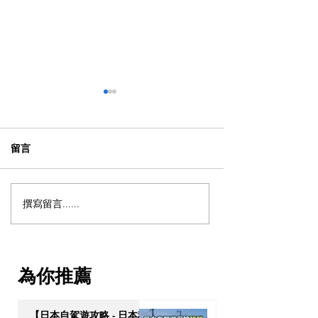
留言
撰寫留言......
【東京DisneySea攻略】免
【日本旅遊】別
買貴飛！2026最新 Fantasy
口湖Lawson！2
Springs 夢幻泉鄉進場秘
4大隱藏打卡秘境 
籍：免費搶Pass、DPA必玩
Glamping住宿推
為你推薦
遊樂設施全拆解
【日本自駕遊攻略 - 日本租