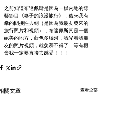
之前知道布達佩斯是因為一檔內地的综
藝節目《妻子的浪漫旅行》，後來我有
幸的間接性去到（是因為我朋友發來的
旅行照片和視頻），布達佩斯真是一個
絕美的地方，藍色多瑙河，我光看我朋
友的照片視頻，就羡慕不得了，等有機
會我一定要直接去感受！！！
查看全部
相關文章