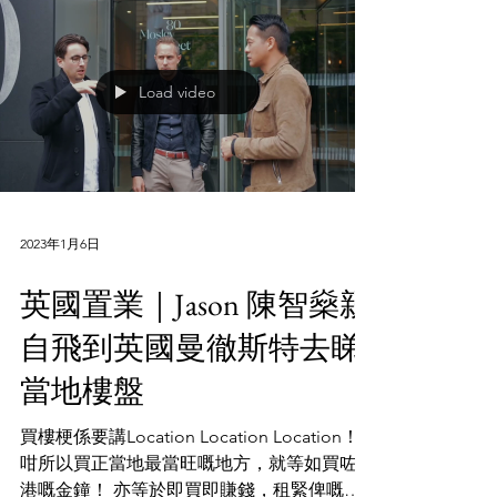
主 Yanzi 和 Hoyan 就公佈好消息，裸辭準備
到韓國 working holiday，更無私分享申請工
作假期簽證的流程，供大家...
Load video
2023年1月6日
英國置業｜Jason 陳智燊親
自飛到英國曼徹斯特去睇
當地樓盤