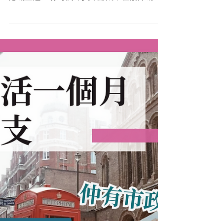
買樓梗係要講Location Location Location！
咁所以買正當地最當旺嘅地方，就等如買咗香
港嘅金鐘！ 亦等於即買即賺錢，租緊俾嘅人
都係啲高收入嘅人士，收到嘅回應就自然高
喇！ 但經常聽朋友講隔山買牛唔容易， 好想
去睇吓但係有冇時間？今次我地請嚟 Jason...