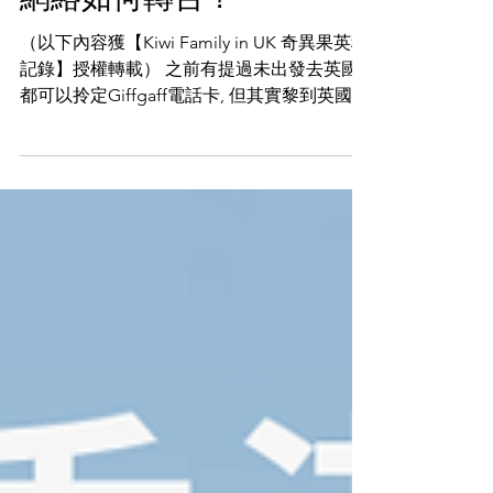
網絡如何轉台？
（以下內容獲【Kiwi Family in UK 奇異果英移
記錄】授權轉載） 之前有提過未出發去英國
都可以拎定Giffgaff電話卡, 但其實黎到英國之
後我覺得佢唔係好岩我用, 所以我同奇異爸之
後都轉左用Lebara. 點解唔用Voxi呢? 😮...