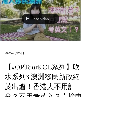
眾所周知，倫敦現在百物騰貴，想知道自己是
否負擔得起？90 後 YouTuber Arnold Chan 阿
諾 就拍片分享由諾丁咸搬到倫敦後一個月的
支出明細，大家可作參考！...
Load video
2022年8月22日
【#OPTourKOL系列】吹
水系列3 澳洲移民新政終