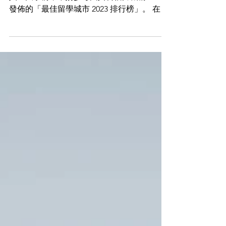
渴望留學卻又煩惱選擇太多，眼花繚亂？決定
人生大事前，不妨參考由具公信力機構 QS 所
發佈的「最佳留學城市 2023 排行榜」。 在今
年六月底，QS 公佈排名結果，毫無懸念倫敦
成為眾多城市之首，首爾與慕尼克並列第二
位，排在第四及第五的則是蘇黎世和墨爾本。
今次有 14...