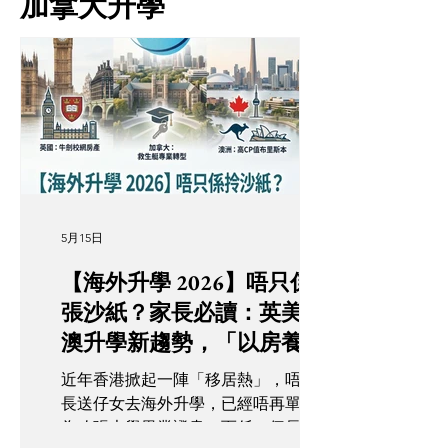
加拿大升學
5月15日
【海外升學 2026】唔只係拎
張沙紙？家長必讀：英美加
澳升學新趨勢，「以房養
學」點樣幫你慳返筆？
近年香港掀起一陣「移居熱」，唔少家
長送仔女去海外升學，已經唔再單純係
為咗張大學畢業證書，而係一個長遠嘅