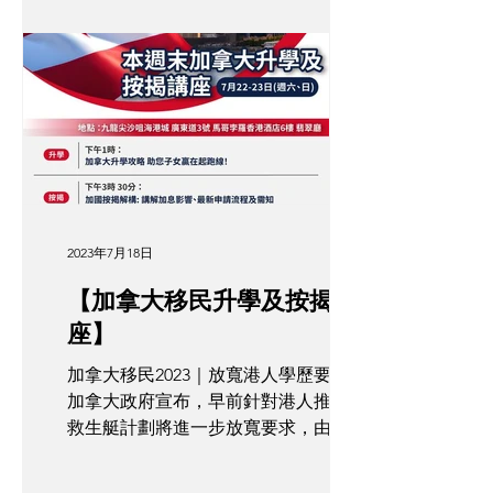
家庭發展佈局。尤其係 2026 年各國簽
證同稅制都有所調整，點樣可以送仔女
去讀書之餘，又可以令資產增值？今日
OPTour 就同大家拆解海外升學嘅最新
攻略！ 1. 英國：牛劍校網房產「以房養
學」最穩陣 英國一向係港人升學首選。
隨着倫敦同周邊地區（如 Surrey、
Reading）嘅校網房產持續升值，好多
家長開始玩「以房養學」。 策略： 與
其每個月畀幾萬蚊港幣租屋，不如直接
2023年7月18日
喺大學附近買入一個兩房或三房單位。
一間房畀仔女住，其餘房間租畀同學，
【加拿大移民升學及按揭講
租金分分鐘夠抵銷仔女嘅生活費。 注
座】
意： 2026 年英國稅制有變，特別係
Non-Dom 制度嘅取消，建議家長喺置
加拿大移民2023｜放寬港人學歷要求??
業前要諮詢專家，了解點樣合法地進行
加拿大政府宣布，早前針對港人推出的
遺產同稅務規劃。 2. 加拿大：救生艇計
救生艇計劃將進一步放寬要求，由今年
劃轉型，揀選專業成關鍵 加拿大嘅「救
8月15日起「B類工作移民計劃」
生艇計劃」雖然帶動咗一波熱潮，但隨
（Stream B）將撤銷「最近5年內於認