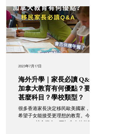
着政策逐步收緊，而家升學更睇重「專
可的專上教育機構畢業」的教育水平要
業與就業」。 趨勢： 安省同卑詩省
求。 想了解更多, 立即登記【加拿大移
（BC省）依然係熱點，但生活成本亦最
民升學及按揭講座】...
高。近期多倫多周邊（如 Hamilton、
Kitche
2023年7月17日
海外升學｜家長必讀 Q&A：
加拿大教育有何優點？要讀
甚麼科目？學校類型？
很多香港家長決定移民歐美國家，都是
希望子女能接受更理想的教育。今次
OPTour 就會簡介一下加拿大的教育基
本資訊，從學校的類型以至課程內容，