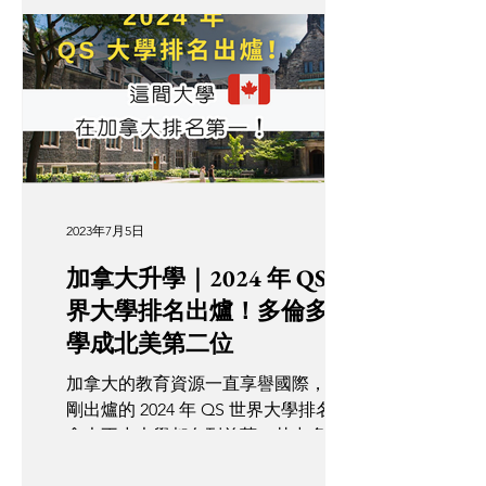
最後還有學習氣氛和優點，希望能解答
你心中的疑惑！ Q：加拿大每年什麼時
候開學？...
2023年7月5日
加拿大升學｜2024 年 QS 世
界大學排名出爐！多倫多大
學成北美第二位
加拿大的教育資源一直享譽國際，根據
剛出爐的 2024 年 QS 世界大學排名，加
拿大不少大學都名列前茅。其中多倫多
大學更是出類拔萃，有意到海外升學的