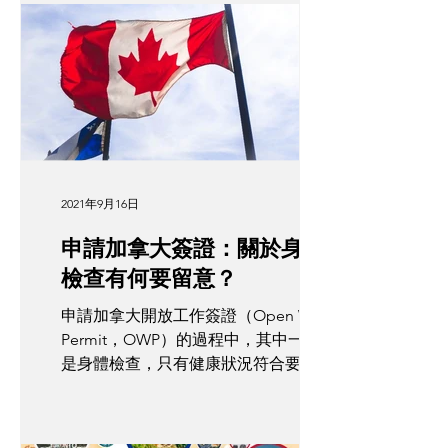
讀者就要留意了。 QS 分析了 104 個地
區共 1,500 間大學，今年的報告更納入
三個新指標：可持續性、就業成果和國
際研究...
2021年9月16日
申請加拿大簽證：關於身體
檢查有何要留意？
申請加拿大開放工作簽證（Open Work
Permit，OWP）的過程中，其中一環就
是身體檢查，只有健康狀況符合要求，
才會獲批入境居留。當你遞交了申請表
和所需文件後，相隔約三星期左右，相
關部門就會通知你需要驗身。關於身體