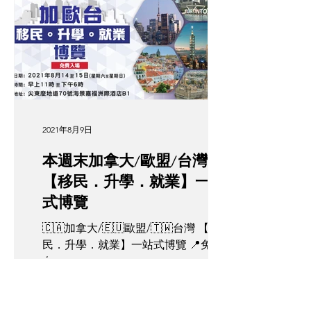
舉辦「 加拿大/歐盟/台灣移民專題講座
」，幫助打算移民/海外升學/海外就業
嘅你，一次過解答你所有...
2021年8月9日
本週末加拿大/歐盟/台灣
【移民．升學．就業】一站
式博覽
🇨🇦加拿大/🇪🇺歐盟/🇹🇼台灣 【移
民．升學．就業】一站式博覽 📍免費報
名:
https://forms.gle/NnTJfiLbUGu9MnfD
A 由《 Global Home 》聯同全港移民