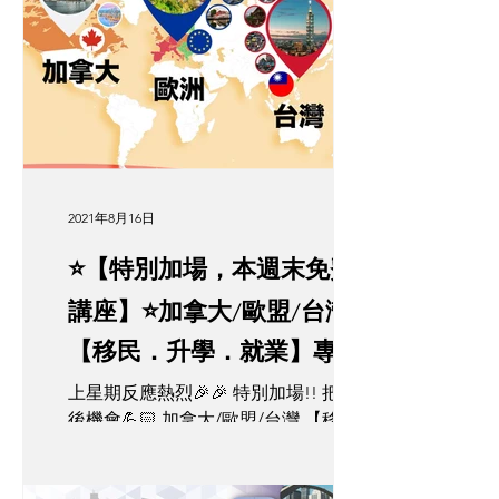
檢查的程序，可以先了解以下幾點！...
2021年8月16日
⭐️【特別加場，本週末免費
講座】⭐️加拿大/歐盟/台灣
【移民．升學．就業】專題
講座
上星期反應熱烈🎉🎉 特別加場!! 把握最
後機會💪🏻 加拿大/歐盟/台灣 【移民．
升學．就業】專題講座 由《 Global
Home 》聯同全港移民專家👨🏻‍💻榮譽