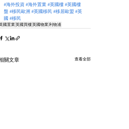
#海外投資
#海外置業
#英國樓
#英國樓
盤
#移民歐洲
#英國移民
#移居歐盟
#英
國
#移民
英國置業
英國買樓
英國物業
利物浦
查看全部
相關文章