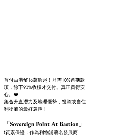
首付由港幣16萬餘起！只需10%首期款
項，餘下90%收樓才交付。真正買得安
心。❤️
集合升直潛力及地理優勢，投資或自住
利物浦的最好選擇！
「Sovereign Point At Bastion」
❗️質素保證：作為利物浦著名發展商