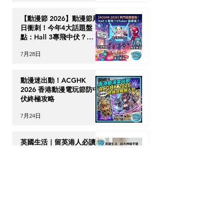
【動漫節 2026】動漫節尾
日衝刺！今年4大話題盤
點：Hall 3專飛中伏？
VTuber逼爆場？
7月28日
動漫迷出動！ACGHK
2026 香港動漫電玩節防中
伏終極攻略
7月24日
英國生活｜留英港人必讀！
「神級英國超市平替」5 大
食材，完美還原港式住家飯
7月23日
【海外升學】英國物理治療
(Physiotherapy) 全攻略：