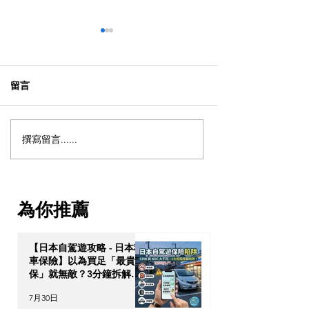
留言
撰寫留言......
【動漫節 2026】動漫節尾
動漫迷出動！AC
日衝刺！今年4大話題盤
2026 香港動漫
點：Hall 3專飛中伏？
伏終極攻略
VTuber逼爆場？
為你推薦
【日本自駕遊攻略 - 日本租
車保險】以為買足「最貴全
保」就無敵？3分鐘拆解
CDW與NOC分別＋5大即
7月30日
時破保陷阱