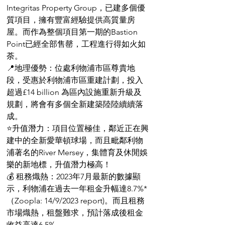
Integritas Property Group，已建多個優
質項目，擁有豐富經驗提供高質量房
屋。而作為整個項目第一期的Bastion 
Point已經全部售罄，工程進行得如火如
荼。
📍地理優勢：位處利物浦市區尊貴地
段，受惠於利物浦市區重建計劃，投入
超過£14 billion 為區內設施重新升級及
規劃，將會有多個全新建築陸陸續續落
成。
⭐️升值潛力：項目位置極佳，鄰近正在興
建中的全新愛華頓球場，而且毗鄰利物
浦著名的River Mersey，集體育及休閒娛
樂的新地標，升值潛力極高！
💰 租務熾熱：2023年7月最新的數據顯
示，利物浦在過去一年租金升幅達8.7%* 
（Zoopla: 14/9/2023 report)。而且租務
市場熾熱，租盤難求，預計落成後租金
收益高達6.5%。