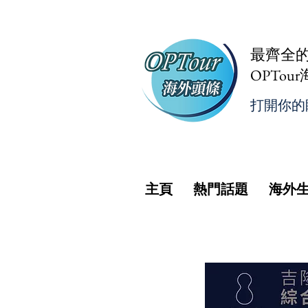
最齊全
OPTou
打開你的
主頁
熱門話題
海外