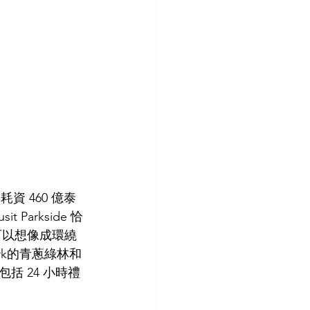
rk，耗資 460 億泰
 Parkside 恰
，可以想像成環繞
ark的青蔥綠林和
 24 小時禮