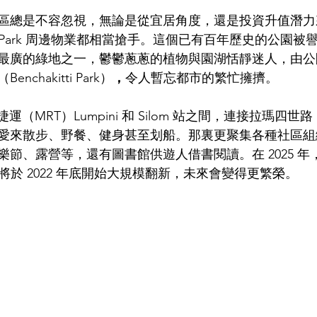
區總是不容忽視，無論是從宜居角度，還是投資升值潛力
ni Park 周邊物業都相當搶手。這個已有百年歷史的公園
最廣的綠地之一，鬱鬱蔥蔥的植物與園湖恬靜迷人，由公
chakitti Park）
，
令人暫忘都市的繁忙擁擠。
捷運（MRT）Lumpini 和 Silom 站之間，連接
拉瑪四世路
愛來散步、野餐、健身甚至划船。那裏更聚集各種社區組
樂節、露營等，還有圖書館供遊人借書閱讀。在 
2025
此將於 2022 年底開始大規模翻新，未來會變得更繁榮。