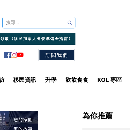
領取《移民加拿大出發準備全指南》
訂閱我們
訪
移民資訊
升學
飲飲食食
KOL 專區
為你推薦