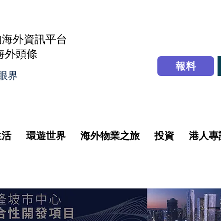
的海外資訊平台
r海外頭條
報料
眼界
生活
環遊世界
海外物業之旅
投資
港人專