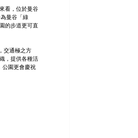
來看，位於曼谷
被譽為曼谷「綠
園的步道更可直
，
交通極之方
織，提供各種活
 年，公園更會慶祝