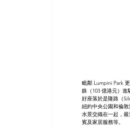
毗鄰
 Lumpini 
銖（103 億港元）進駐黃金
好座落於是隆路（Sil
紐約中央公園和倫敦
水景交織在一起，最
賓及家居服務等。