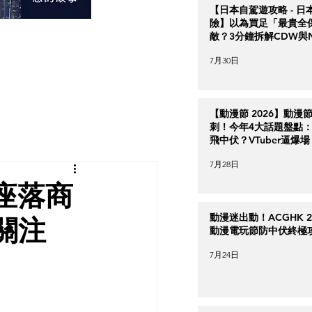
【日本自駕遊攻略 - 日
險】以為買足「最貴全
敵？3分鐘拆解CDW與
＋5大即時破保陷阱
7月30日
【動漫節 2026】動漫
刺！今年4大話題盤點：Ha
飛中伏？VTuber逼爆場
7月28日
座落商
動漫迷出動！ACGHK 2
關注
動漫電玩節防中伏終極
7月24日