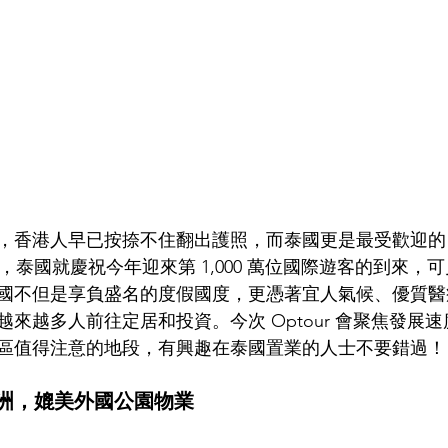
，香港人早已按捺不住翻出護照，而泰國更是最受歡迎的
0 日，泰國就慶祝今年迎來第 1,000 萬位國際遊客的到來
國不但是享負盛名的度假國度，更憑著宜人氣候、優質醫
來越多人前往定居和投資。今次 Optour 會聚焦發展
區值得注意的地段，有興趣在泰國置業的人士不要錯過！
洲，媲美外國公園物業