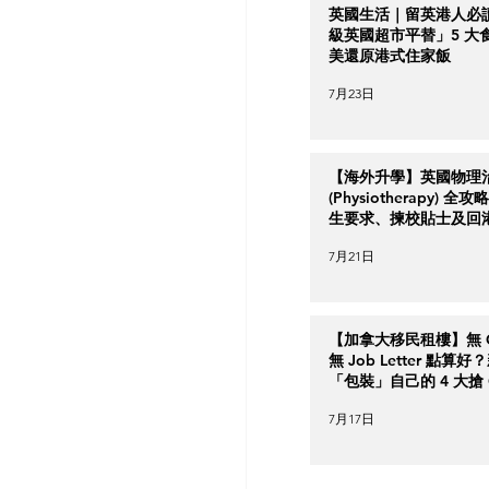
英國生活｜留英港人必
級英國超市平替」5 大
美還原港式住家飯
7月23日
【海外升學】英國物理
(Physiotherapy) 全
生要求、揀校貼士及回
南
7月21日
【加拿大移民租樓】無 Cr
無 Job Letter 點算
「包裝」自己的 4 大搶 O
實力策略
7月17日