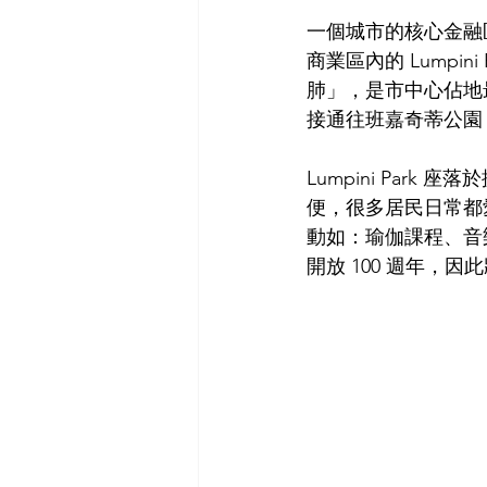
一個城市的核心金融
商業區內的 Lumpi
肺」，
是市中心佔地
接通往班嘉奇蒂公園（Ben
Lumpini Park 
座落於
便，很多居民日常都
動如：瑜伽課程、音
開放 100 週年，因