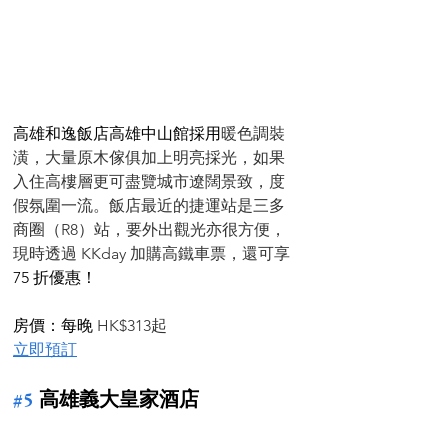
高雄和逸飯店高雄中山館採用
暖色調裝
潢，大量原木傢俱加上明亮採光，如果
入住高樓層更可盡覽城市遼闊景致，度
假氛圍一流。飯店最近的捷運站是三多
商圈（R8）站，要外出觀光亦很方便，
現時透過 KKday 加購高鐵車票，還可享 
75 折優惠！
房價：每晚 
HK$313起
立即預訂
#5
 高雄義大皇家酒店