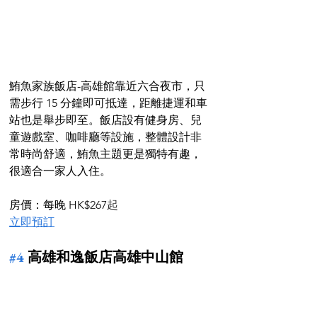
鮪魚家族飯店-高雄館靠近六合夜市，只
需步行 15 分鐘即可抵達，距離捷運和車
站也是舉步即至。飯店設有健身房、兒
童遊戲室、咖啡廳等設施，整體設計非
常時尚舒適，鮪魚主題更是獨特有趣，
很適合一家人入住。
房價：每晚 HK$267
起
立即預訂
#4
 高雄和逸飯店高雄中山館