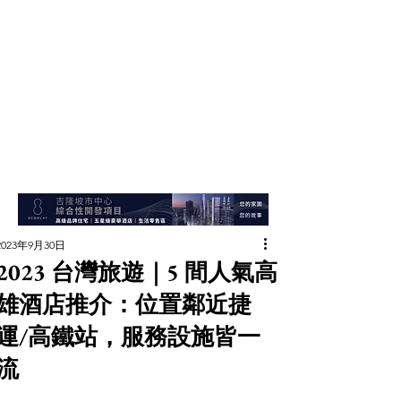
2023年9月30日
2023 台灣旅遊｜5 間人氣高
雄酒店推介：位置鄰近捷
運/高鐵站，服務設施皆一
流