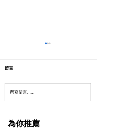
留言
撰寫留言......
買機票攻略｜周五機票價
新加坡旅遊｜自
格最貴！注意預訂航班的
攻略！低至 5 折
黃金時間，幫荷包節省更
點、免排隊行程
多
步
為你推薦