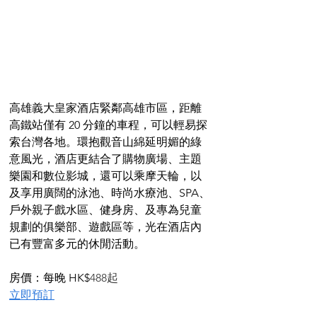
高雄義大皇家酒店緊鄰高雄市區，距離
高鐵站僅有 20 分鐘的車程，可以輕易探
索台灣各地。環抱觀音山綿延明媚的綠
意風光，酒店更結合了購物廣場、主題
樂園和數位影城，還可以乘摩天輪，以
及享用廣闊的泳池、時尚水療池、SPA、
戶外親子戲水區、健身房、及專為兒童
規劃的俱樂部、遊戲區等，光在酒店內
已有豐富多元的休閒活動。
房價：每晚 HK$
488起
立即預訂