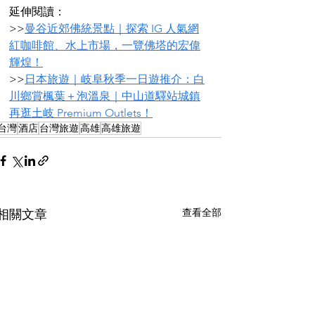
延伸閱讀：
>>
曼谷近郊佛統景點｜探索 IG 人氣網
紅咖啡館、水上市場，一覽佛塔的宏偉
輝煌！
>>
日本旅遊｜岐阜秋季一日遊推介：白
川鄉賞楓葉＋泡溫泉｜中山道驛站城鎮
再逛土岐 Premium Outlets！
台灣
酒店
台灣旅遊
高雄
高雄旅遊
查看全部
相關文章