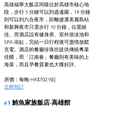
高雄福華大飯店同樣位於高雄市核心地
段，步行 5 分鐘可以到逍遙園，14 分鐘
則可以到六合夜市，距離捷運美麗島站
和新興夜市只需步行 10 分鐘，位置絕
佳。而酒店設有健身房、室外游泳池和
SPA 浴缸，完結一日行程後可盡情放鬆
充電。酒店的餐廳珍珠坊提供傳統粵菜
佳餚，而「江南春」餐廳則有美味的上
海菜，而且早餐質素也大獲好評。
房價：每晚 HK$702.9
起
立即預訂
#3
 鮪魚家族飯店-高雄館