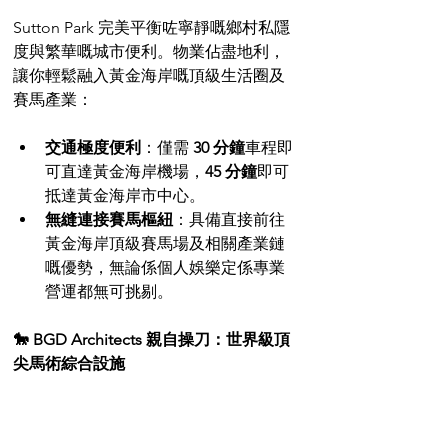
Sutton Park 完美平衡咗寧靜嘅鄉村私隱
度與繁華嘅城市便利。物業佔盡地利，
讓你輕鬆融入黃金海岸嘅頂級生活圈及
賽馬產業：
交通極度便利
：僅需 
30 分鐘
車程即
可直達黃金海岸機場，
45 分鐘
即可
抵達黃金海岸市中心。
無縫連接賽馬樞紐
：具備直接前往
黃金海岸頂級賽馬場及相關產業鏈
嘅優勢，無論係個人娛樂定係專業
營運都無可挑剔。
🐎 BGD Architects 親自操刀：世界級頂
尖馬術綜合設施