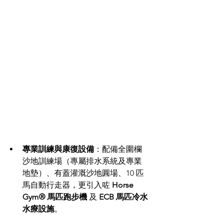
專業訓練與康復設備
：配備全圍欄
沙地訓練場（專屬排水系統及專業
地墊）、有蓋灌溉沙地圓場、10 匹
馬自動行走器，更引入咗 
Horse 
Gym® 馬匹跑步機
 及 
ECB 馬匹冷水
水療設施
。