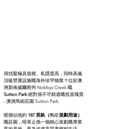
尋找緊極具規模、私隱度高，同時具備
頂級營運設施嘅海外珍罕物業？位於澳
洲新南威爾斯州 Nobbys Creek 嘅 
Sutton Park
 絕對係不可錯過嘅投資瑰寶 
- 澳洲馬術莊園 Sutton Park
呢個佔地約 
187 英畝（RU2 規劃用途）
嘅莊園，唔單止係一個精心策劃嘅專業
馬術基地，更為追求高質素鄉村生活、