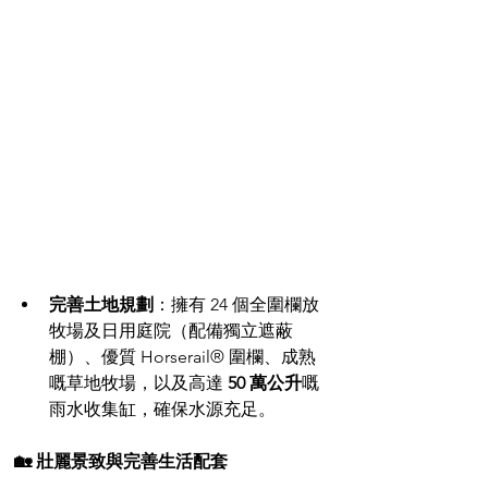
完善土地規劃
：擁有 24 個全圍欄放
牧場及日用庭院（配備獨立遮蔽
棚）、優質 Horserail® 圍欄、成熟
嘅草地牧場，以及高達 
50 萬公升
嘅
雨水收集缸，確保水源充足。
🏡 壯麗景致與完善生活配套