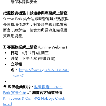
確保私隱與安全。
把握投資機遇｜誠邀參與專屬網上講座
Sutton Park 結合咗即時營運嘅成熟度與
長遠嘅增值潛力，對於眼光獨到嘅買家
而言，絕對係一個實力與靈魂兼備嘅優
質農用資產。
🗓️ 
專屬物業網上講座 (Online Webinar)
日期
：6月17日 (星期三)
時間
：下午 6:30 (香港時間)
立即報
名
： 
https://forms.gle/s9xSTzC6A3
Levatb7
🎥 
即睇物業影片
：
點擊觀看 Sutton 
Park 實景介紹
 🔗 
瀏覽官方物業詳情
：
Kim Jones & Co. - 492 Nobbys Creek 
Road