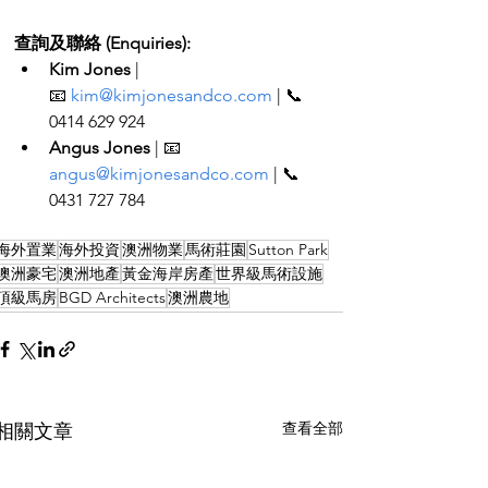
查詢及聯絡 (Enquiries):
Kim Jones
 | 
📧 
kim@kimjonesandco.com
 | 📞 
0414 629 924
Angus Jones
 | 📧 
angus@kimjonesandco.com
 | 📞 
0431 727 784
海外置業
海外投資
澳洲物業
馬術莊園
Sutton Park
澳洲豪宅
澳洲地產
黃金海岸房產
世界級馬術設施
頂級馬房
BGD Architects
澳洲農地
查看全部
相關文章