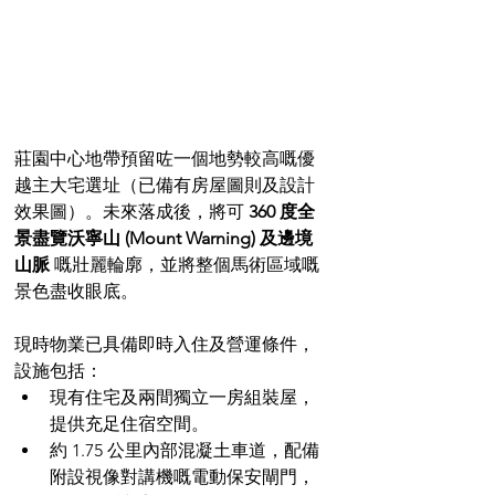
莊園中心地帶預留咗一個地勢較高嘅優
越主大宅選址（已備有房屋圖則及設計
效果圖）。未來落成後，將可 
360 度全
景盡覽沃寧山 (Mount Warning) 及邊境
山脈
 嘅壯麗輪廓，並將整個馬術區域嘅
景色盡收眼底。
現時物業已具備即時入住及營運條件，
設施包括：
現有住宅及兩間獨立一房組裝屋，
提供充足住宿空間。
約 1.75 公里內部混凝土車道，配備
附設視像對講機嘅電動保安閘門，