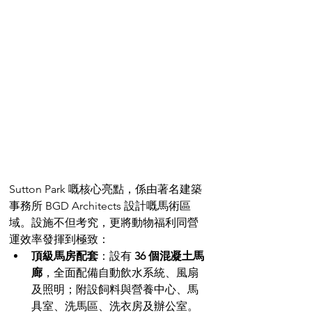
Sutton Park 嘅核心亮點，係由著名建築
事務所 BGD Architects 設計嘅馬術區
域。設施不但考究，更將動物福利同營
運效率發揮到極致：
頂級馬房配套
：設有 
36 個混凝土馬
廊
，全面配備自動飲水系統、風扇
及照明；附設飼料與營養中心、馬
具室、洗馬區、洗衣房及辦公室。