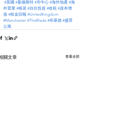
#英國
#曼徹斯特
#市中心
#海外地產
#海
外置業
#移居
#自住投資
#收租
#資本增
值
#租金回報
#UnitedKingdom
#Manchester
#TheBlade
#布萊德
#盛景
公寓
查看全部
相關文章