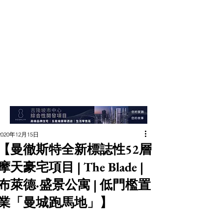
2020年12月15日
【曼徹斯特全新標誌性52層
摩天豪宅項目 | The Blade |
布萊德·盛景公寓 | 低門檻置
業「曼城跑馬地」】