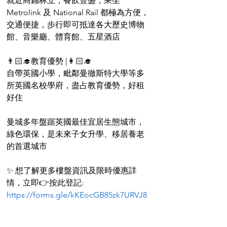
就近商鋪林立，餐飲豐盛，乘坐 
Metrolink 及 National Rail 都極為方便，
交通便捷，步行即可抵達各大歷史博物
館、音樂廳、體育館、五星酒店
👨🏻‍🎓教育優勢 |👩🏻‍🎓
自帶英國小學，毗鄰曼徹斯特大學等多
所英國名校學府，盡占教育優勢，好租
好住
曼城多年盤踞英國最佳宜居生態城市，
綠色環保，是未來子女升學、移居養老
的首選城市
✨ 想了解更多樓盤資訊及限時優惠詳
情，立即👉按此登記: 
https://forms.gle/kKEocGB85zk7URVJ8