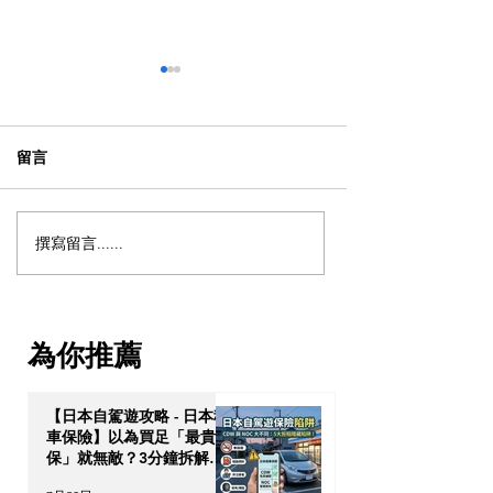
留言
撰寫留言......
【動漫節 2026】動漫節尾
動漫迷出動！AC
日衝刺！今年4大話題盤
2026 香港動漫
點：Hall 3專飛中伏？
伏終極攻略
VTuber逼爆場？
為你推薦
【日本自駕遊攻略 - 日本租
車保險】以為買足「最貴全
保」就無敵？3分鐘拆解
CDW與NOC分別＋5大即