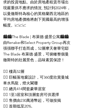
求的投資地點。由於房地產租賃市場出
現嚴重供不應求的情況, 預計到2024年，
以曼徹斯特為核心的英格蘭西北地區的
平均房地產價格將創下英國最高的增漲
幅度。📈📈📈
🏙️🏙️The Blade | 布萊德·盛景公寓🏙️🏙️
由Renaker和Select Property Group再次
强强聯手打造而成，52層摩天奢華宅邸
The Blade 布萊德·盛景，可俯瞰整個曼
徹斯特的壯麗景色，品味素質保證！
👍🏻 樓高52層
👍🏻 巨幅落地窗設計，可360度欣賞曼城
車水馬龍，燈火闌珊
👍🏻 總共414間套豪華居室
👍🏻 1至3居室和頂層套房可供選擇
👍🏻 售價由230萬港幣起，可做按揭
👍🏻 首期低至20%, 