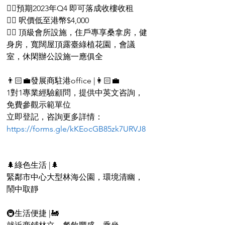
👍🏻預期2023年Q4 即可落成收樓收租
👍🏻 呎價低至港幣$4,000
👍🏻 頂級會所設施，住戶專享桑拿房，健
身房，寬闊屋頂露臺綠植花園，會議
室，休閑辦公設施一應俱全
👨🏻‍💼發展商駐港office |👩🏻‍💼
1對1專業經驗顧問，提供中英文咨詢，
免費參觀示範單位
立即登記，咨詢更多詳情：
https://forms.gle/kKEocGB85zk7URVJ8
🌲綠色生活 |🌲
緊鄰市中心大型林海公園，環境清幽，
鬧中取靜
🚇生活便捷 |🚂