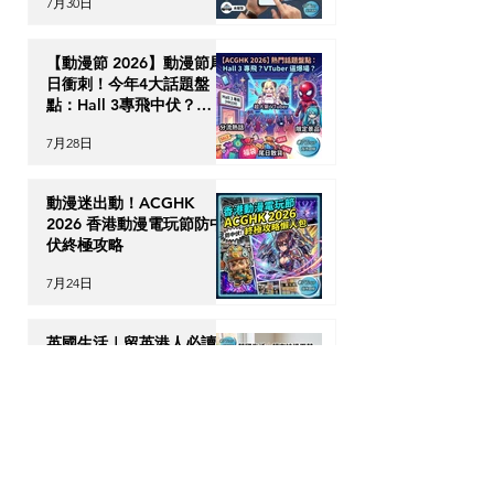
7月30日
時破保陷阱
【動漫節 2026】動漫節尾
日衝刺！今年4大話題盤
點：Hall 3專飛中伏？
VTuber逼爆場？
7月28日
動漫迷出動！ACGHK
2026 香港動漫電玩節防中
伏終極攻略
7月24日
英國生活｜留英港人必讀！
「神級英國超市平替」5 大
食材，完美還原港式住家飯
7月23日
【海外升學】英國物理治療