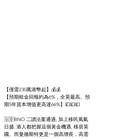
【僅需230萬港幣起】💰💰
【預期租金回報約為6%，全英最高。預
期5年資本增值更高達66%】💷💷💷
🇬🇧BNO 二讀法案通過, 加上移民風氣
日盛, 港人都把握這個黃金機遇, 移居英
國。而曼徹斯特更是一個高增長，高需