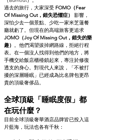
（Burnout）。
過去的旅行，大家深受 
FOMO（Fear 
Of Missing Out，錯失恐懼症）
 影響，
深怕少去一個景點、少吃一家米芝蓮餐
廳就虧了。但現在的高端旅客更追求 
JOMO（Joy Of Missing Out，錯失的樂
趣）
。他們渴望拔掉網路線，拒絕行程
表。在一個沒人找得到他們的地方，將
手機交給飯店櫃檯鎖起來，專注於修復
透支的身心。對現代人來說，「不被打
擾的深層睡眠」已經成為比名牌包更昂
貴的頂級奢侈品。
全球頂級「睡眠度假」都
在玩什麼？
目前全球頂級奢華酒店品牌皆已投入這
片藍海，玩法也各有千秋：