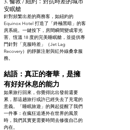
3. 倫敦 / 紐約：對抗時差的城市
安眠艙
針對頻繁出差的商務客，如紐約的 
Equinox Hotel 打造了「終極黑暗」的客
房系統。一鍵按下，房間瞬間變成零光
害、恆溫 18 度的完美睡眠艙，並提供專
門針對「克服時差」（Jet Lag 
Recovery）的靜脈注射與紅外線桑拿服
務。
結語：真正的奢華，是擁
有好好休息的能力
如果旅行回來，你覺得比出發前還要
累，那這趟旅行或許已經失去了充電的
意義。「睡眠旅遊」的興起提醒了我們
一件事：在瘋狂追逐外在世界的風景
時，我們其實更需要時間去修復自己的
內在。