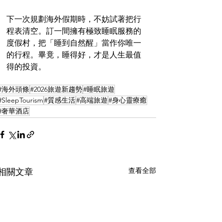
下一次規劃海外假期時，不妨試著把行
程表清空。訂一間擁有極致睡眠服務的
度假村，把「睡到自然醒」當作你唯一
的行程。畢竟，睡得好，才是人生最值
得的投資。
#海外頭條
#2026旅遊新趨勢
#睡眠旅遊
#SleepTourism
#質感生活
#高端旅遊
#身心靈療癒
#奢華酒店
查看全部
相關文章