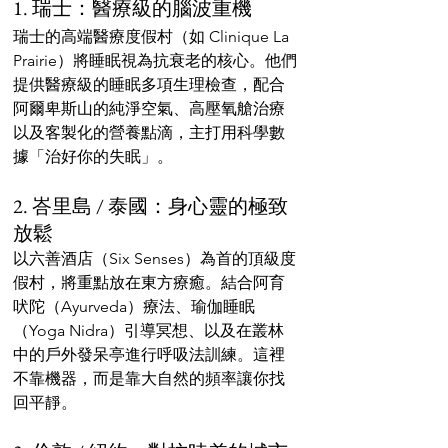
1. 瑞士：醫療級的腦波重機
瑞士的高端醫療度假村（如 Clinique La 
Prairie）將睡眠視為抗衰老的核心。他們
提供醫療級的睡眠多項生理檢查，配合
阿爾卑斯山的純淨空氣、高壓氧艙治療
以及客製化的營養點滴，主打用科學數
據「治好你的失眠」。
2. 峇里島 / 泰國：身心靈的極致
放鬆
以六善酒店（Six Senses）為首的頂級度
假村，將重點放在東方療癒。結合阿育
吠陀（Ayurveda）療法、瑜伽睡眠
（Yoga Nidra）引導冥想、以及在叢林
中的戶外發呆亭進行呼吸法訓練。這裡
不靠機器，而是靠大自然的頻率讓你找
回平靜。