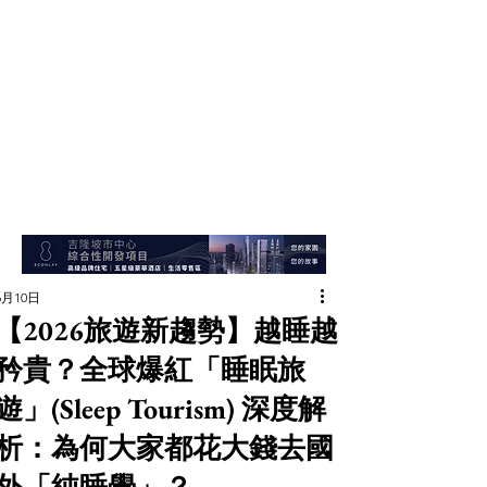
6月10日
【2026旅遊新趨勢】越睡越
矜貴？全球爆紅「睡眠旅
遊」(Sleep Tourism) 深度解
析：為何大家都花大錢去國