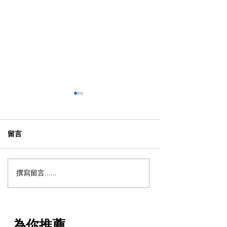
留言
撰寫留言......
【日本自駕遊攻略 - 日本租
【動漫節 2026
車保險】以為買足「最貴
日衝刺！今年4大
全保」就無敵？3分鐘拆解
點：Hall 3專飛
CDW與NOC分別＋5大即
VTuber逼爆場？
為你推薦
時破保陷阱