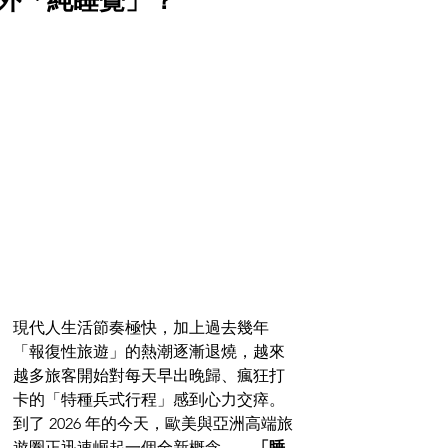
外「純睡覺」？
現代人生活節奏極快，加上過去幾年
「報復性旅遊」的熱潮逐漸退燒，越來
越多旅客開始對每天早出晚歸、瘋狂打
卡的「特種兵式行程」感到心力交瘁。
到了 2026 年的今天，歐美與亞洲高端旅
遊圈正迅速崛起一個全新概念——
「睡