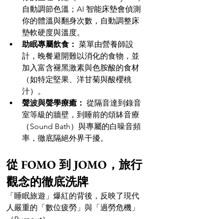
自動調節色溫；AI 智能床墊會偵測
你的體溫與翻身次數，自動調整床
墊軟硬度與溫度。
助眠專屬飲食：
 菜單由營養師設
計，晚餐避開難以消化的食物，並
加入富含褪黑激素與色胺酸的食材
（如特定堅果、洋甘菊與酸櫻桃
汁）。
聲波與聲學療癒：
 從隔音達到錄音
室等級的牆壁，到睡前的頌缽音療
（Sound Bath）與專屬的白噪音頻
率，徹底隔絕外界干擾。
從 FOMO 到 JOMO，旅行
觀念的徹底洗牌
「睡眠旅遊」爆紅的背後，反映了現代
人嚴重的「數位疲勞」與「過勞危機」