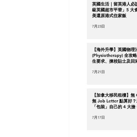
英國生活｜留英港人必
級英國超市平替」5 大
美還原港式住家飯
7月23日
【海外升學】英國物理
(Physiotherapy) 全
生要求、揀校貼士及回
南
7月21日
【加拿大移民租樓】無 Cr
無 Job Letter 點算
「包裝」自己的 4 大搶 O
實力策略
7月17日