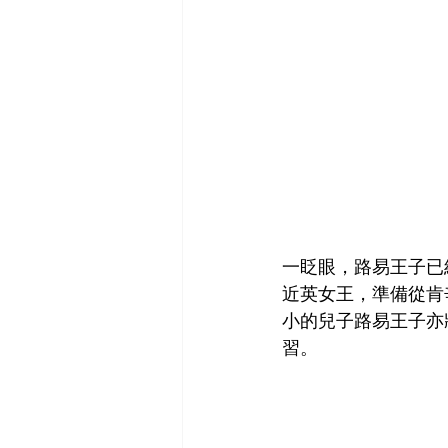
一眨眼，路易王子已
近英女王，準備從肯辛頓
小的兒子路易王子亦
習。