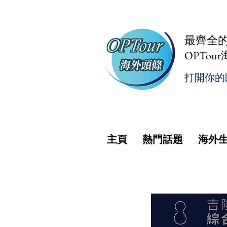
最齊全
OPTou
打開你的
主頁
熱門話題
海外