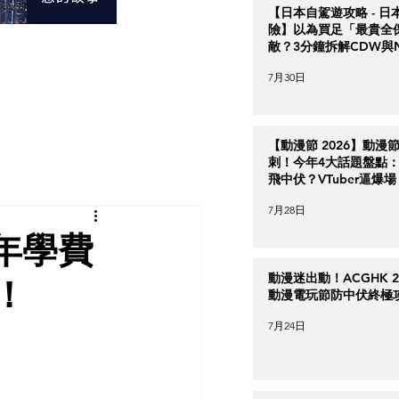
【日本自駕遊攻略 - 日
險】以為買足「最貴全
敵？3分鐘拆解CDW與
＋5大即時破保陷阱
7月30日
【動漫節 2026】動漫
刺！今年4大話題盤點：Ha
飛中伏？VTuber逼爆場
7月28日
年學費
動漫迷出動！ACGHK 2
！
動漫電玩節防中伏終極
7月24日