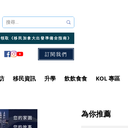
領取《移民加拿大出發準備全指南》
訂閱我們
訪
移民資訊
升學
飲飲食食
KOL 專區
為你推薦