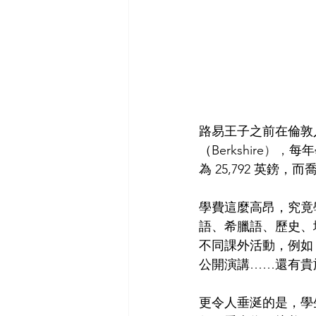
路易王子之前在倫敦入
（Berkshire
），
每年
為 25,792 英鎊，
學費這麼高昂，究竟
語、希臘語、歷史、
不同課外活動，例如
公開演講……還有貴
更令人垂涎的是，學