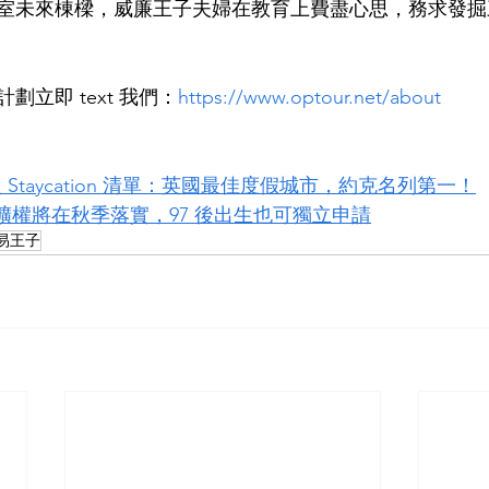
室未來棟樑，威廉王子夫婦在教育上費盡心思，務求發掘
立即 text 我們：
https://www.optour.net/about
Staycation 清單：英國最佳度假城市，約克名列第一！
 擴權將在秋季落實，97 後出生也可獨立申請
易王子