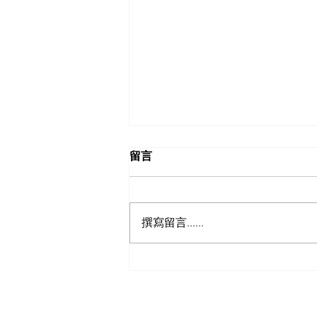
留言
撰寫留言......
【日本自駕遊攻略 - 日本租車
保險】以為買足「最貴全保」
就無敵？3分鐘拆解CDW與
NOC分別＋5大即時破保陷阱