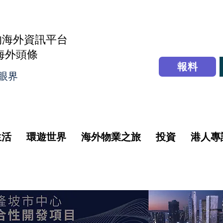
的海外資訊平台
r海外頭條
報料
眼界
生活
環遊世界
海外物業之旅
投資
港人專