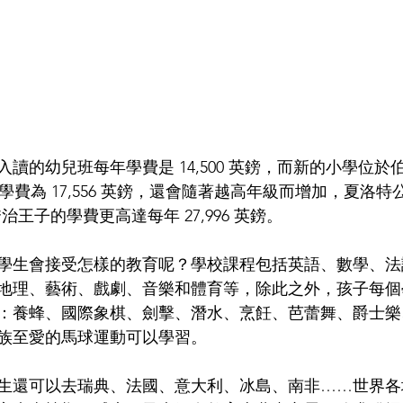
讀的幼兒班每年學費是 14,500 英鎊，而新的小學位於
學費為 17,556 英鎊，還會隨著越高年級而增加，夏洛
而喬治王子的學費更高達每年 27,996 英鎊。
學生會接受怎樣的教育呢？學校課程包括英語、數學、法
地理、藝術、戲劇、音樂和體育等，除此之外，孩子每個
：養蜂、國際象棋、劍擊、潛水、烹飪、芭蕾舞、爵士樂
族至愛的馬球運動可以學習。
生還可以去瑞典、法國、意大利、冰島、南非……世界各