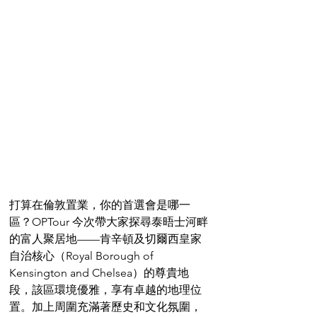
打算在倫敦置業，你的首選會是哪一
區？OPTour 今次帶大家探尋泰晤士河畔
的富人聚居地——肯辛頓及切爾西皇家
自治核心（Royal Borough of 
Kensington and Chelsea）的尊貴地
段，該區環境優雅，享有卓越的地理位
置。加上周圍充滿著歷史和文化氛圍，