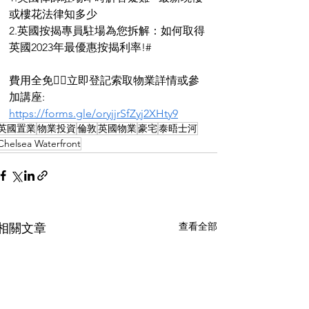
或樓花法律知多少
2.英國按揭專員駐場為您拆解：如何取得
英國2023年最優惠按揭利率!#
費用全免👉🏻立即登記索取物業詳情或參
加講座:
https://forms.gle/oryjjrSfZyj2XHty9
英國置業
物業投資
倫敦
英國物業
豪宅
泰晤士河
Chelsea Waterfront
查看全部
相關文章