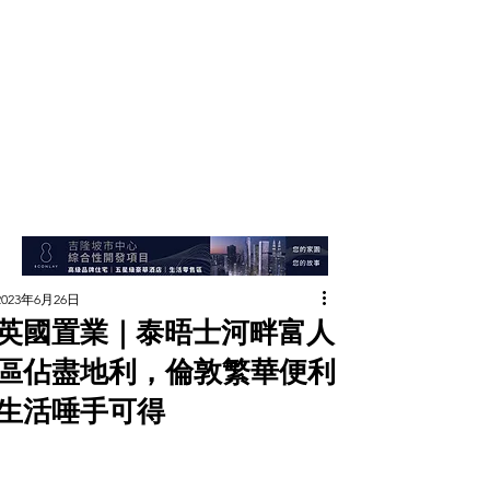
2023年6月26日
英國置業｜泰晤士河畔富人
區佔盡地利，倫敦繁華便利
生活唾手可得