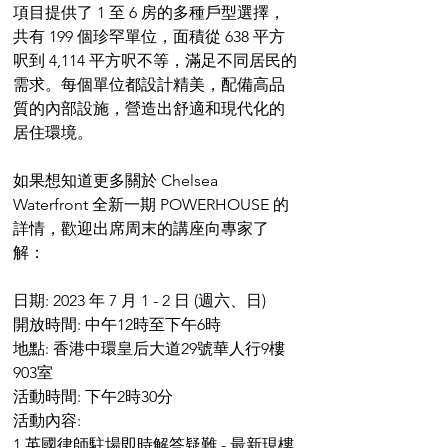
項目提供了 1 至 6 房的多種戶型選擇，
共有 199 個珍罕單位，面積從 638 平方
呎到 4,114 平方呎不等，滿足不同居民的
需求。每個單位都設計精美，配備高品
質的內部設施，營造出舒適和現代化的
居住環境。
如果想知道更多關於 Chelsea 
Waterfront 全新一期 POWERHOUSE 的
詳情，歡迎出席周末的講座向專家了
解：
日期: 2023 年 7 月 1 - 2 日 (週六、日) 
開放時間: 中午12時至下午6時
地點:	香港中環皇后大道29號華人行9樓
903室
活動時間: 下午2時30分
活動內容:
1.英國律師駐場即時解答疑難 - 最新現樓