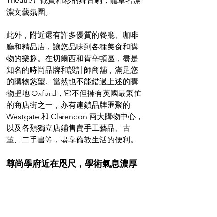
Theatre）觀賞精彩的舞台劇，籠罩著濃
濃文藝氛圍。
此外，附近還有許多優質的餐廳、咖啡
廳和精品店，讓您品味到各種美食和購
物的樂趣。在切爾西和肯辛頓區，盡是
知名的時尚品牌和設計師商舖，滿足您
的購物慾望。當然也不能錯過上述的購
物聖地 Oxford，它不但擁有英國最繁忙
的商店街之一，亦有連鎖品牌匯聚的 
Westgate 和 Clarendon 兩大購物中心，
以及各類獨立店鋪售賣手工藝品、古
董、二手書等，盡享倫敦生活的便利。
尊尚學府近在咫尺，學術氣息濃厚