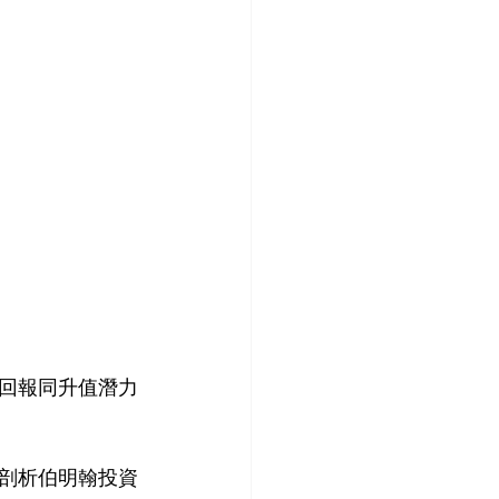
，回報同升值潛力
入剖析伯明翰投資