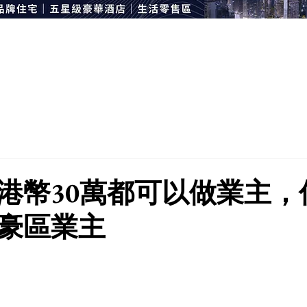
港幣30萬都可以做業主，
豪區業主