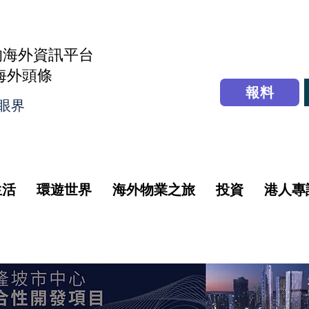
的海外資訊平台
r海外頭條
報料
眼界
生活
環遊世界
海外物業之旅
投資
港人專