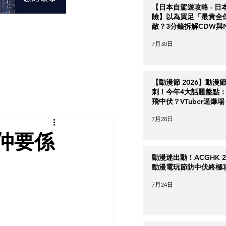
【日本自駕遊攻略 - 日
險】以為買足「最貴全
敵？3分鐘拆解CDW與
＋5大即時破保陷阱
7月30日
【動漫節 2026】動漫
刺！今年4大話題盤點：Ha
飛中伏？VTuber逼爆場
7月28日
仲要係
動漫迷出動！ACGHK 2
動漫電玩節防中伏終極
7月24日