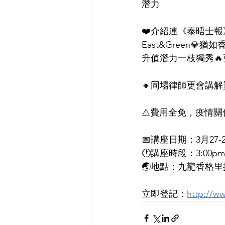
潛力
❤️介紹連《泰晤士報
East&Green
升值潛力一枝獨秀
🔸同場律師更會講
⚠️費用全免，疫情
📅講座日期：3月27-
🕐講座時段：3:00pm
🌏地點：九龍香格里
立即登記：
http://w