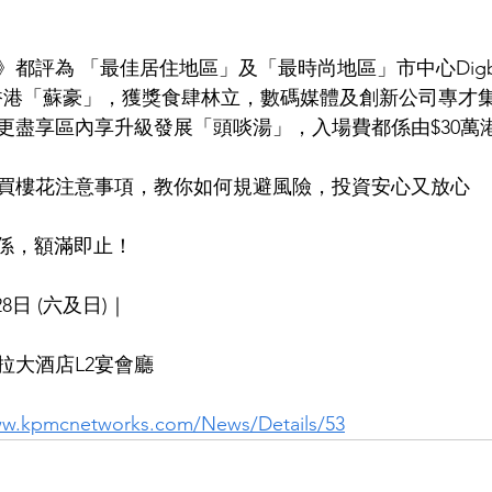
》都評為 「最佳居住地區」及「最時尚地區」市中心Digb
💎猶如香港「蘇豪」，獲獎食肆林立，數碼媒體及創新公司專
更盡享區內享升級發展「頭啖湯」，入場費都係由$30萬
解買樓花注意事項，教你如何規避風險，投資安心又放心
關係，額滿即止！
28日 (六及日)｜
拉大酒店L2宴會廳
ww.kpmcnetworks.com/News/Details/53