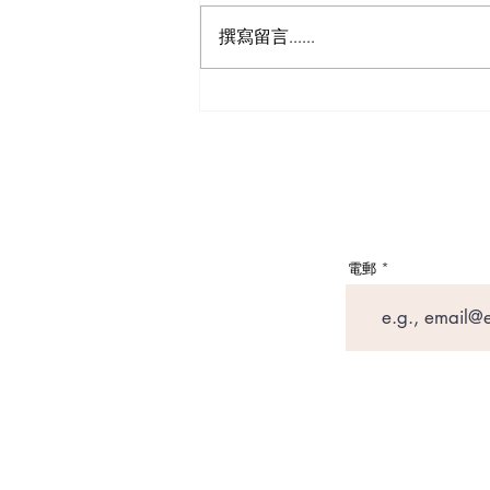
撰寫留言......
【日本自駕遊攻略 - 日本租車
保險】以為買足「最貴全保」
就無敵？3分鐘拆解CDW與
NOC分別＋5大即時破保陷阱
電郵