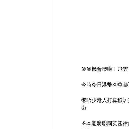
🎯🎯機會嚟啦！飛雲
今時今日港幣30萬都
🌍唔少港人打算移
👍
🎉本週將聯同英國