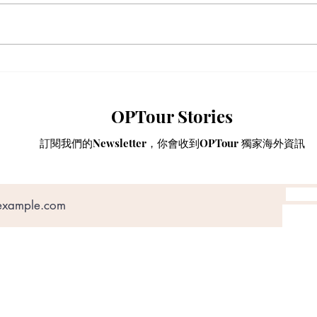
【動漫節 2026】動漫節尾日
動漫
衝刺！今年4大話題盤點：Hall
香港
3專飛中伏？VTuber逼爆場？
略
OPTour Stories
訂閱我們的Newsletter，你會收到OPTour 獨家海外資訊