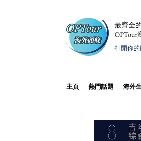
最齊全
OPTou
打開你的
主頁
熱門話題
海外