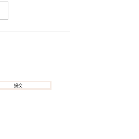
迷出動！ACGHK 2026
動漫電玩節防中伏終極攻
提交