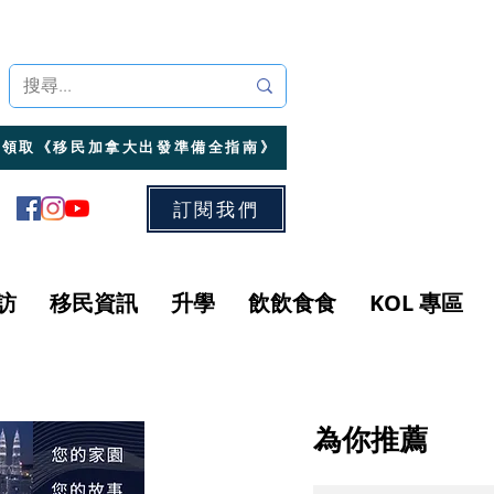
領取《移民加拿大出發準備全指南》
訂閱我們
訪
移民資訊
升學
飲飲食食
KOL 專區
為你推薦