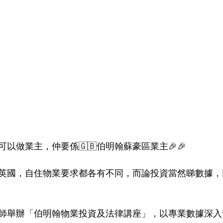
可以做業主，仲要係🇬🇧伯明翰蘇豪區業主🎉🎉
居英國，自住物業要求都各有不同，而論投資當然睇數據
律師舉辦「伯明翰物業投資及法律講座」，以專業數據深