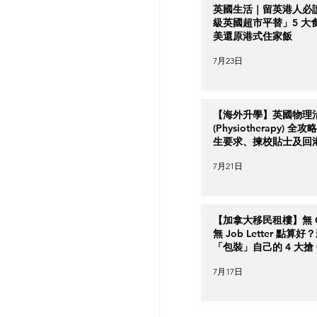
英國生活｜留英港人必
級英國超市平替」5 大
美還原港式住家飯
7月23日
【海外升學】英國物理
(Physiotherapy) 全
生要求、揀校貼士及回
南
7月21日
【加拿大移民租樓】無 Cr
無 Job Letter 點算
「包裝」自己的 4 大搶 O
實力策略
7月17日