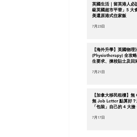
英國生活｜留英港人必
級英國超市平替」5 大
美還原港式住家飯
7月23日
【海外升學】英國物理
(Physiotherapy) 全
生要求、揀校貼士及回
南
7月21日
【加拿大移民租樓】無 Cr
無 Job Letter 點算
「包裝」自己的 4 大搶 O
實力策略
7月17日