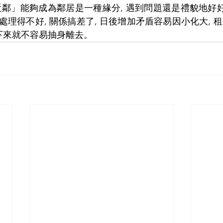
近鄰」能夠成為鄰居是一種緣分, 遇到問題還是禮貌地好好
理得不好, 關係搞差了, 日後增加矛盾容易因小化大, 
買下來就不容易抽身離去。