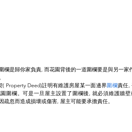
圍欄是歸你家負責, 而花園背後的一道圍欄要是與另一家作
。
 Property Deed)註明有維護房屋某一面邊界
圍欄
責任,
園圍欄。可是一旦屋主設置了圍欄後, 就必須維護牆壁
因疏忽而造成損壞或傷害, 屋主可能要承擔責任。