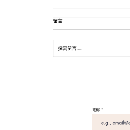
留言
撰寫留言......
【動漫節 2026】動漫節尾日
衝刺！今年4大話題盤點：Hall
3專飛中伏？VTuber逼爆場？
電郵