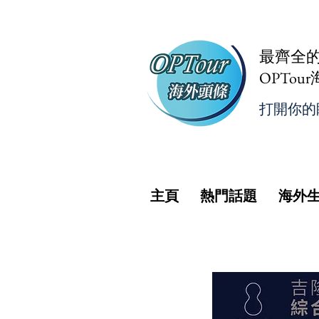
最齊全
OPTou
打開你的
主頁
熱門話題
海外