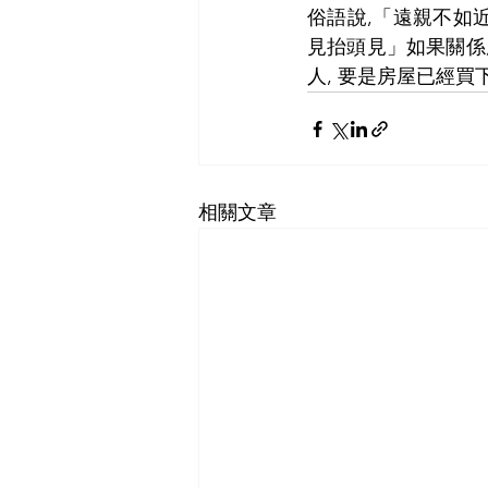
俗語說,「遠親不如
見抬頭見」如果關係處
人, 要是房屋已經
相關文章