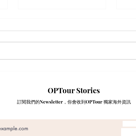
動漫迷出動！ACGHK 2026
【海
香港動漫電玩節防中伏終極攻
黃標
略
M&
OPTour Stories
手，
App
訂閱我們的Newsletter，你會收到OPTour 獨家海外資訊