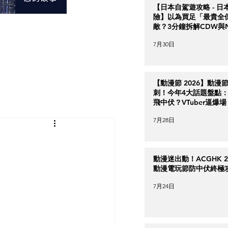
【日本自駕遊攻略 - 日
險】以為買足「最貴全
敵？3分鐘拆解CDW與
＋5大即時破保陷阱
7月30日
【動漫節 2026】動漫
刺！今年4大話題盤點：Ha
飛中伏？VTuber逼爆場
7月28日
動漫迷出動！ACGHK 2
動漫電玩節防中伏終極
7月24日