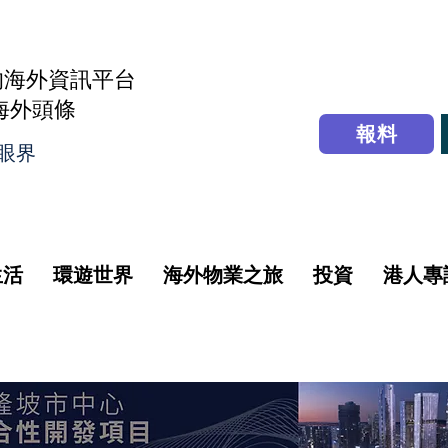
的海外資訊平台
r海外頭條
報料
眼界
生活
環遊世界
海外物業之旅
投資
港人專