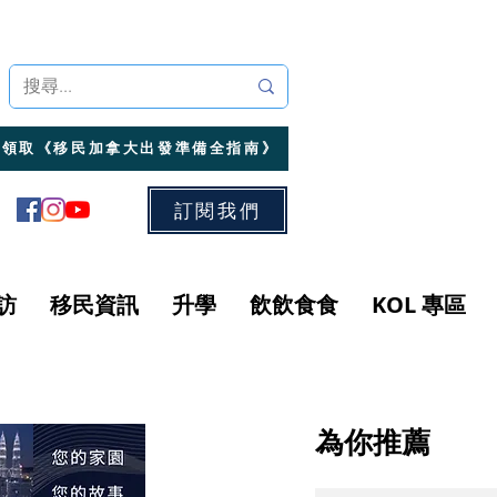
領取《移民加拿大出發準備全指南》
訂閱我們
訪
移民資訊
升學
飲飲食食
KOL 專區
為你推薦