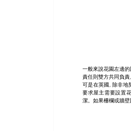
一般來說花園左邊的
責任則雙方共同負責
可是在英國, 除非地契(
要求屋主需要設置花
潔。如果柵欄或牆壁