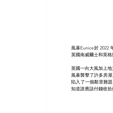
風暴Eunice於 2
英國南威爾士和英格
英國一向大風加上地
風暴襲擊了許多房屋,
陷入了一個鄰里難題
知道誰應該付錢收拾