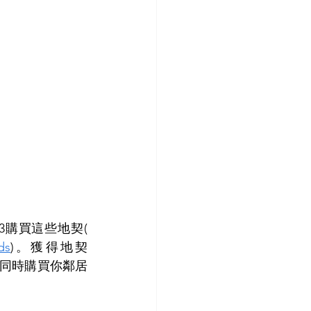
如果真的弄不清楚花園圍欄承責問題, 可以從政府網站上的土地註冊處以 £3購買這些地契( 
ds
)。獲得地契
值得同時購買你鄰居