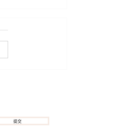
外生活必修課】英國超市
減價終極求生指南！
S、Tesco神級牛扒3折入
加推3大「掃剩食」神級
提交