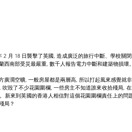
022 年 2 月 18 日襲擊了英國, 造成廣泛的旅行中斷、學
蘭西南部受災最嚴重, 數千人報告電力中斷和建築物損壞
方廣濶空曠, 一般房屋都是兩層高, 所以打起風來感覺就
 吹毀了不少花園圍欄, 一些房主不知道誰來收拾殘局, 
。新來到英國的香港人相信對這個花園圍欄責任上的問題
殘局？