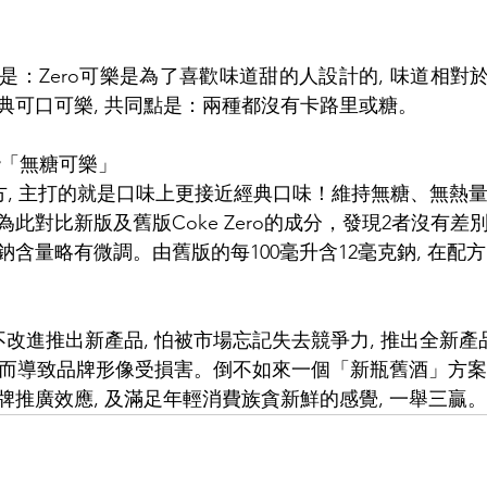
Zero可樂是為了喜歡味道甜的人設計的, 味道相對於Diet
典可口可樂, 共同點是：兩種都沒有卡路里或糖。
「無糖可樂」
配方, 主打的就是口味上更接近經典口味！維持無糖、無熱
此對比新版及舊版Coke Zero的成分，發現2者沒有差
含量略有微調。由舊版的每100毫升含12毫克鈉, 在配
不改進推出新產品, 怕被市場忘記失去競爭力, 推出全新
 反而導致品牌形像受損害。倒不如來一個「新瓶舊酒」方案
推廣效應, 及滿足年輕消費族貪新鮮的感覺, 一舉三贏。