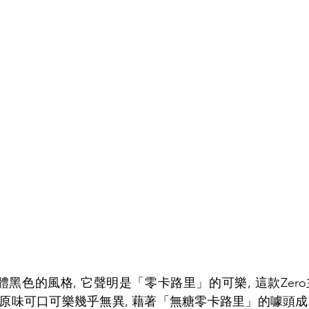
體黑色的風格, 它聲明是「零卡路里」的可樂, 這款Zer
原味可口可樂幾乎無異, 藉著「無糖零卡路里」的噱頭