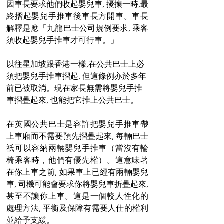
因車長要求他們收起嬰兒車, 擾攘一時,最
終摺起嬰兒手推車後車長方開車。車長
解釋是應「九龍巴士公司規例要求, 乘客
須收起嬰兒手推車才可行車。」
以往星加坡跟香港一樣,在公共巴士上必
須把嬰兒手推車摺起, 但這條例亦於多年
前已被取消。現在家長無需將嬰兒手推
車摺疊起來, 也能把它推上公共巴士。
在英國公共巴士是容許把嬰兒手推車帶
上車廂而不需要預先摺疊起來, 每輛巴士
祇可以容納兩輛嬰兒手推車（當沒有輪
椅乘客時，他們有優先權）。這意味著
在你上車之前, 如果車上已經有兩輛嬰兒
車, 司機可能會要求你將嬰兒車折疊起來, 
甚至不讓你上車。這是一個較人性化的
處理方法, 平衡及保障有需要人仕的權利
並給予支緩。