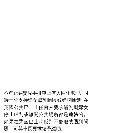
不單止在嬰兒手推車上有人性化處理,  同
時十分支持婦女母乳哺喂或奶瓶哺餵, 在
英國公共巴士上任何人要求哺乳期婦女
停止哺乳或離開公共場所都是
違法
的。
如果在乘坐巴士時感到不舒服或遇到問
題，可與車長要求給予緩助。