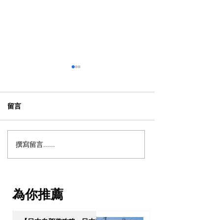
留言
撰寫留言......
【海外生活必修課】移居
【OPTour 獨
英美加租屋狂碰壁？教你
解鎖「亞洲避風
從零建立 Credit Score（信
何透過高端資產
貸評分）的 5 大實戰策略
次過獲取泰國 10
為你推薦
居特權？