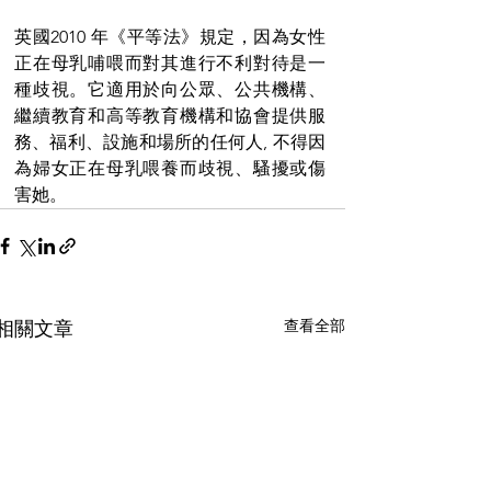
英國2010 年《平等法》規定，因為女性
正在母乳哺喂而對其進行不利對待是一
種歧視。它適用於向公眾、公共機構、
繼續教育和高等教育機構和協會提供服
務、福利、設施和場所的任何人, 不得因
為婦女正在母乳喂養而歧視、騷擾或傷
害她。
查看全部
相關文章