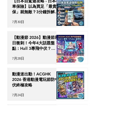
【日本自駕遊攻略 - 日本租
車保險】以為買足「最貴全
保」就無敵？3分鐘拆解
CDW與NOC分別＋5大即
7月30日
時破保陷阱
【動漫節 2026】動漫節尾
日衝刺！今年4大話題盤
點：Hall 3專飛中伏？
VTuber逼爆場？
7月28日
動漫迷出動！ACGHK
2026 香港動漫電玩節防中
伏終極攻略
7月24日
英國生活｜留英港人必讀！
「神級英國超市平替」5 大
食材，完美還原港式住家飯