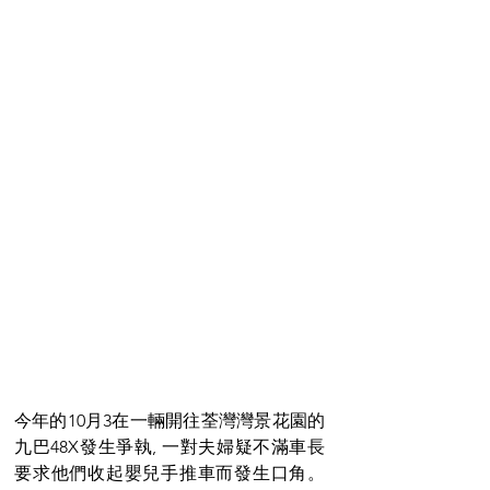
今年的10月3在一輛開往荃灣灣景花園的
九巴48X發生爭執, 一對夫婦疑不滿車長
要求他們收起嬰兒手推車而發生口角。 