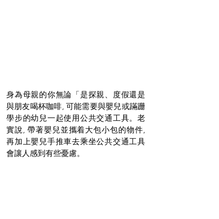
身為母親的你無論「是探親、度假還是
與朋友喝杯咖啡, 可能需要與嬰兒或蹣跚
學步的幼兒一起使用公共交通工具。老
實說, 帶著嬰兒並攜着大包小包的物件, 
再加上嬰兒手推車去乘坐公共交通工具
會讓人感到有些憂慮。