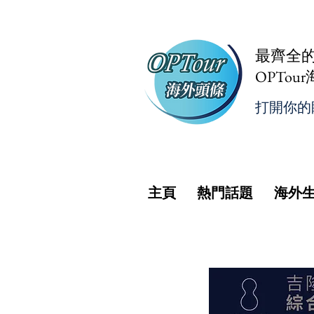
最齊全
OPTou
打開你的
主頁
熱門話題
海外