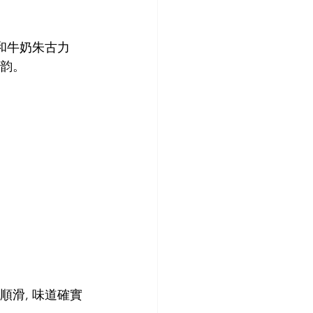
合物和牛奶朱古力
神韵。
順滑, 味道確實