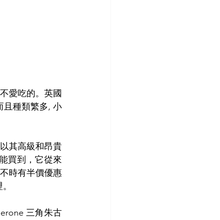
個不愛吃的。英國
且種類繁多, 小
, 以其高級和昂貴
市就能買到，它從來
 還不時有半價優惠
哩。
rone 三角朱古