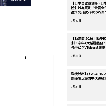
【日本自駕遊攻略 - 日
險】以為買足「最貴全
敵？3分鐘拆解CDW與
＋5大即時破保陷阱
7月30日
【動漫節 2026】動漫
刺！今年4大話題盤點：Ha
飛中伏？VTuber逼爆場
7月28日
動漫迷出動！ACGHK 2
動漫電玩節防中伏終極
7月24日