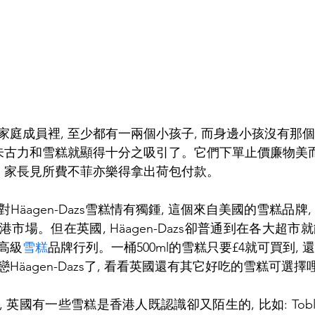
家庭成員裡, 至少都有一兩個小孩子, 而身邊小孩沒有那
 朱古力和雪糕就顯得十分之吸引了。它們下單止價廉物美而
, 家長見所費不菲亦樂得拿出荷包付款。
Häagen-Dazs雪糕情有獨鍾, 這個來自美國的雪糕品牌
市場。但在英國, Häagen-Dazs卻普通到在各大超
高級
雪糕
品牌行列。一桶500ml的雪糕只要£4就可買到,
Häagen-Dazs了, 看看英國還有其它好吃的雪糕可選擇
英國有一些雪糕是香港人既認識卻又陌生的, 比如: Toble