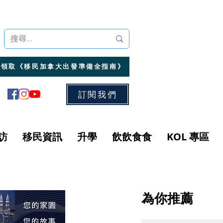
領取《移民加拿大出發準備全指南》
訂閱我們
訪
移民資訊
升學
飲飲食食
KOL 專區
為你推薦