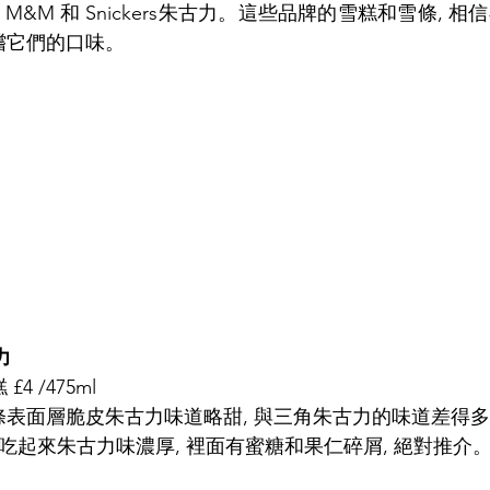
麥提莎, M&M 和 Snickers朱古力。這些品牌的雪糕和雪條,
嚐它們的口味。
力
 £4 /475ml
雪條表面層脆皮朱古力味道略甜, 與三角朱古力的味道差得
, 吃起來朱古力味濃厚, 裡面有蜜糖和果仁碎屑, 絕對推介