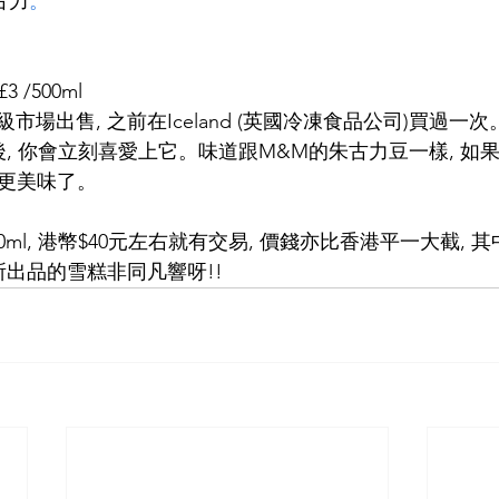
朱古力
。
£3 /500ml
市場出售, 之前在Iceland (英國冷凍食品公司)買過一
後, 你會立刻喜愛上它。味道跟M&M的朱古力豆一樣, 如
就更美味了。
ml, 港幣$40元左右就有交易, 價錢亦比香港平一大截, 
所出品的雪糕非同凡響呀!!