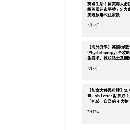
英國生活｜留英港人必
級英國超市平替」5 大
美還原港式住家飯
7月23日
【海外升學】英國物理
(Physiotherapy) 全
生要求、揀校貼士及回
南
7月21日
【加拿大移民租樓】無 Cr
無 Job Letter 點算
「包裝」自己的 4 大搶 O
實力策略
7月17日