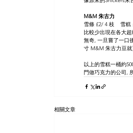
像原來的Snickers
M&M 朱古力
雪條 £2/ 4 枝    雪糕 
比較少出現在各大超級
無奇, 一旦嘗了一口
寸 M&M 朱古力豆
以上的雪糕一桶約500
門做巧克力的公司, 
相關文章