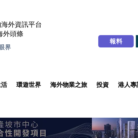
的海外資訊平台
r海外頭條
報料
眼界
生活
環遊世界
海外物業之旅
投資
港人專