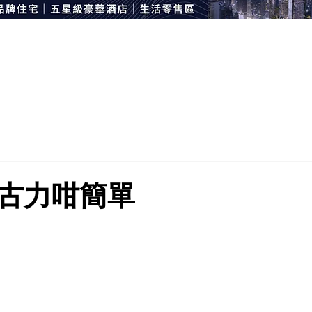
古力咁簡單