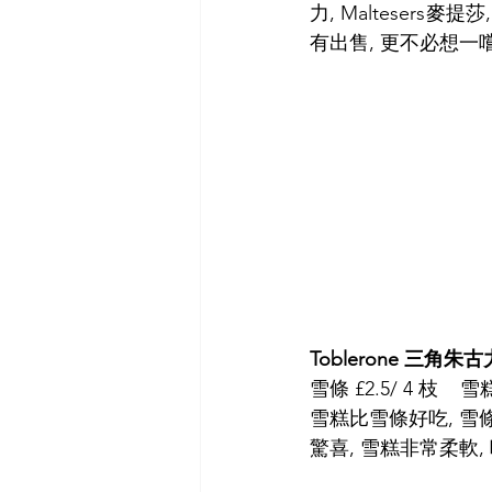
力, Maltesers
有出售, 更不必想一
Toblerone 三角朱古
雪條 £2.5/ 4 枝    雪糕
雪糕比雪條好吃, 
驚喜, 雪糕非常柔軟