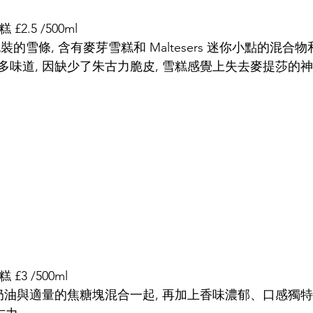
糕 £2.5 /500ml
立包裝的雪條, 含有麥芽雪糕和 Maltesers 迷你小點的混
多味道, 因缺少了朱古力脆皮, 雪糕感覺上失去麥提莎的
糕 £3 /500ml
奶油與適量的焦糖塊混合一起, 再加上香味濃郁、口感獨特