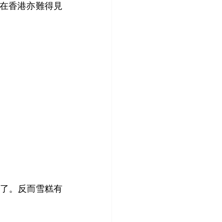
 相信在香港亦難得見
多了。反而雪糕有
。