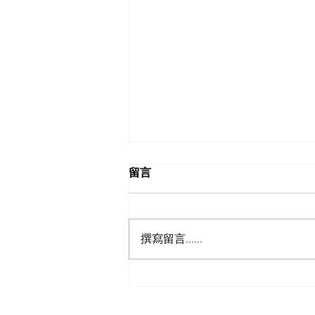
留言
撰寫留言......
【海外生活必修課】英國超市
黃標減價終極求生指南！