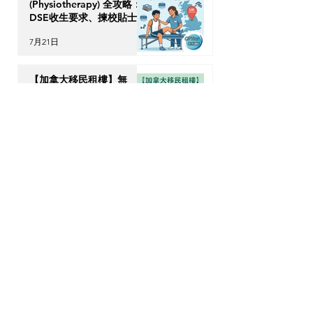
(Physiotherapy) 全攻略：
DSE收生要求、揀校貼士及
回港執業指南
7月21日
【加拿大移民租樓】無
Credit、無 Job Letter 點
算好？新移民「包裝」自己
的 4 大搶 Offer 軟實力策
7月17日
略
OPTour Stories
訂閱我們的Newsletter，你會收到OPTour
獨家海外資訊
電郵
提交