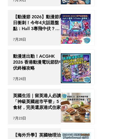
時破保陷阱
【動漫節 2026】動漫節尾
日衝刺！今年4大話題盤
點：Hall 3專飛中伏？
VTuber逼爆場？
7月28日
動漫迷出動！ACGHK
2026 香港動漫電玩節防中
伏終極攻略
7月24日
英國生活｜留英港人必讀！
「神級英國超市平替」5 大
食材，完美還原港式住家飯
7月23日
【海外升學】英國物理治療