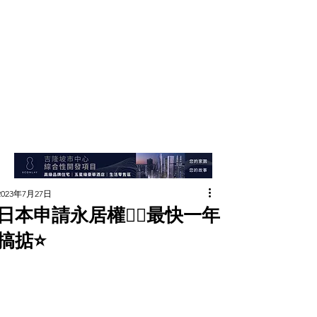
2023年7月27日
日本申請永居權👉🏻最快一年
搞掂⭐️