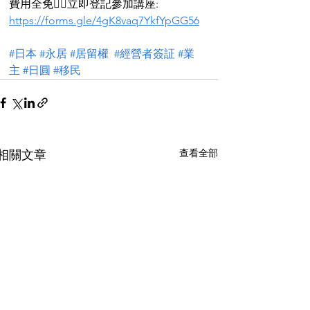
費用全免👉🏻立即登記參加講座: 
https://forms.gle/4gK8vaq7YkfYpGG56
#日本
#永居
#居留權
#經營者簽証
#業
主
#日圓
#移民
查看全部
相關文章