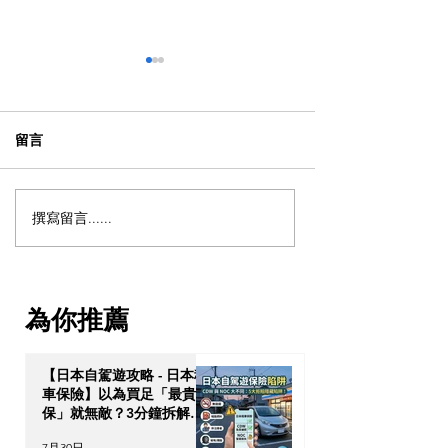
留言
撰寫留言......
【動漫節 2026】動漫節尾
動漫迷出動！AC
日衝刺！今年4大話題盤
2026 香港動漫
點：Hall 3專飛中伏？
伏終極攻略
VTuber逼爆場？
為你推薦
【日本自駕遊攻略 - 日本租
車保險】以為買足「最貴全
保」就無敵？3分鐘拆解
CDW與NOC分別＋5大即
7月30日