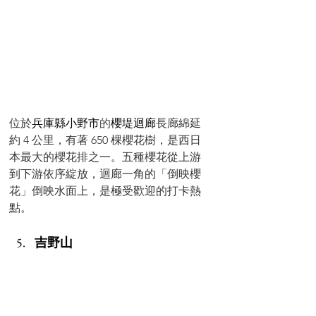
位於
兵庫縣小野市
的
櫻堤迴廊
長廊綿延
約 4 公里，有著 650 棵櫻花樹，是西日
本最大的櫻花排之一。五種櫻花從上游
到下游依序綻放，迴廊一角的「倒映櫻
花」倒映水面上，是極受歡迎的打卡熱
點。
吉野山