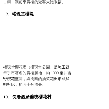
古樹，讓前來賞櫻的遊客大飽眼福。
權現堂櫻堤
權現堂櫻花堤（權現堂公園）是
埼玉縣
幸手市著名的賞櫻勝地，約 1000 
染井吉
野櫻花
盛開，與周圍的油菜花田形成鮮
明對比，拍照十分漂亮。
長湯溫泉
垂枝櫻花村