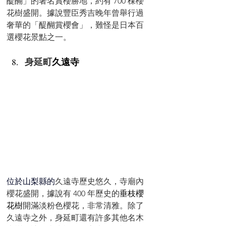
醍醐」的著名賞櫻勝地，約有 700 棵櫻
花樹盛開。據說豐臣秀吉晚年曾舉行過
奢華的「醍醐賞櫻會」，難怪是
日本百
選櫻花景點之一。
身延町
久遠寺
位於山梨縣的
久遠寺
歷史悠久，寺廟內
櫻花盛開，據說有 400 年歷史的
垂枝櫻
花樹
開滿淡粉色櫻花，非常清雅。除了
久遠寺之外，身延町還有許多其他名木