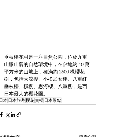
垂枝櫻花村是一座自然公園，位於九重
山脈山麓的自然環境中，在佔地約 10 萬
平方米的山坡上，種滿約 2600 棵櫻花
樹，包括大涼櫻、小松乙女櫻、八重紅
垂枝櫻、橫櫻、思河櫻、八重櫻，是西
日本最大的櫻花園。
日本
日本旅遊
櫻花
賞櫻
日本景點
查看全部