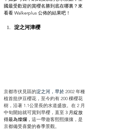
國最受歡迎的賞櫻名勝到底在哪裏？來
看看 Walkerplus 公佈的結果吧！
淀之河津櫻
京都市伏見區的
淀之河，早於
2002 年種
植首批伊豆櫻花，至今約有 200 棵櫻花
樹，沿著 1.1公里長的水道盛放。在 2 月
中旬開始就可賞到早櫻，直至 
3 月綻放
得最為燦爛，
這一帶遊客熙熙攘攘，是
京都備受喜愛的春季景觀。