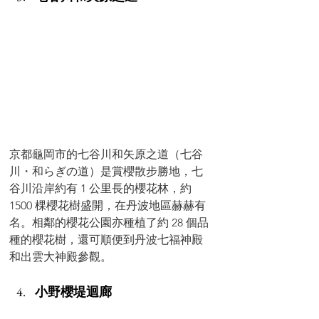
京都
龜岡市的七谷川和矢原之道（
七谷
川・和らぎの道）
是賞櫻散步勝地，七
谷川沿岸約有 1 公里長的櫻花林，約 
1500 棵櫻花樹盛開，在丹波地區赫赫有
名。相鄰的櫻花公園亦種植了約 28 個品
種的櫻花樹，還可順便到
丹波七福神殿
和出雲大神殿參觀。
小野櫻堤迴廊