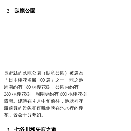
臥龍公園
長野縣的臥龍公園（臥竜公園
）
被選為
「日本櫻花名勝 100 選」之一，龍之池
周圍約有 160 棵櫻花樹，公園內約有 
260 棵櫻花樹，周圍更約有 600 棵櫻花樹
盛開。建議在 4 月中旬前往，池塘裡花
瓣飛舞的景象和夜晚倒映在池水裡的櫻
花，景象十分夢幻。
七谷川和矢原之道