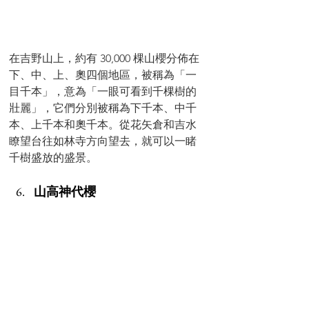
在吉野山上，約有 30,000 棵山櫻分佈在
下、中、上、奧四個地區，被稱為「一
目千本」，意為「一眼可看到千棵樹的
壯麗」，它們分別被稱為下千本、中千
本、上千本和奧千本。從花矢倉和吉水
瞭望台往如林寺方向望去，就可以一睹
千樹盛放的盛景。
山高神代櫻