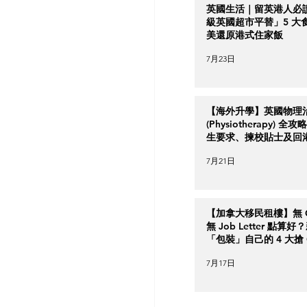
英國生活｜留英港人必
級英國超市平替」5 大
美還原港式住家飯
7月23日
【海外升學】英國物理
(Physiotherapy) 全
生要求、揀校貼士及回
南
7月21日
【加拿大移民租樓】無 Cr
無 Job Letter 點算
「包裝」自己的 4 大搶 O
實力策略
7月17日