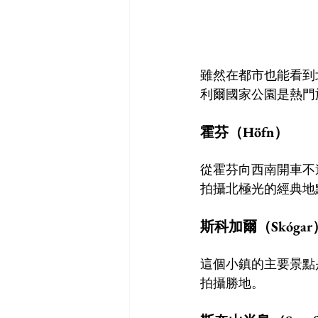
雖然在都市也能看到
利爾國家公園是熱門
霍芬（Höfn）
從霍芬向西南開車不遠就
拍攝北極光的經典地
斯科加爾（Skógar
這個小鎮的主要景點
拍攝勝地。