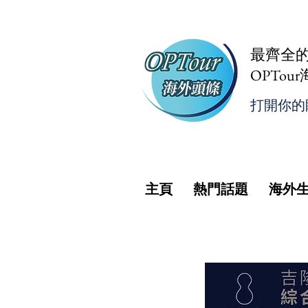
最齊全
OPTou
打開你的
主頁
熱門話題
海外