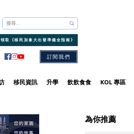
領取《移民加拿大出發準備全指南》
訂閱我們
訪
移民資訊
升學
飲飲食食
KOL 專區
為你推薦