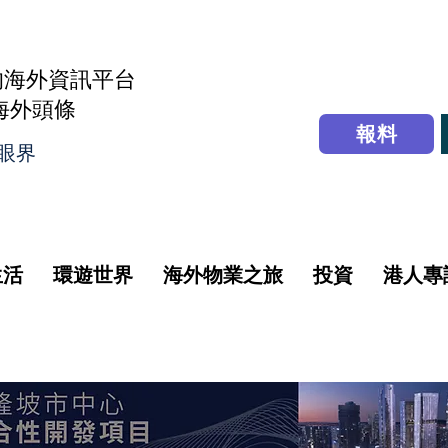
的海外資訊平台
r海外頭條
報料
眼界
生活
環遊世界
海外物業之旅
投資
港人專