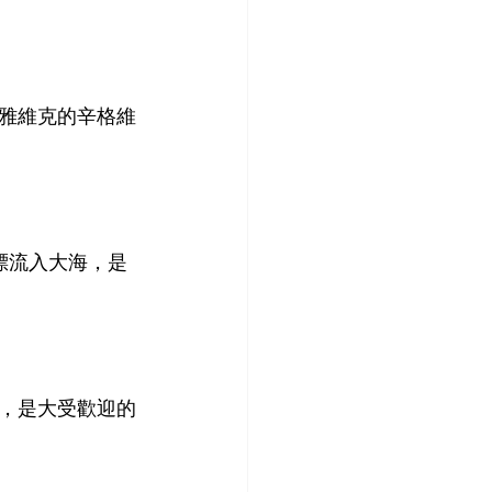
雅維克的辛格維
這裡漂流入大海，是
，是大受歡迎的