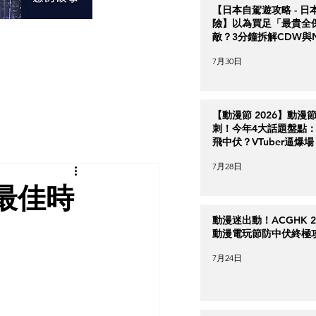
【日本自駕遊攻略 - 日
險】以為買足「最貴全
敵？3分鐘拆解CDW與
＋5大即時破保陷阱
7月30日
【動漫節 2026】動漫
刺！今年4大話題盤點：Ha
飛中伏？VTuber逼爆場
7月28日
最佳時
動漫迷出動！ACGHK 2
動漫電玩節防中伏終極
7月24日