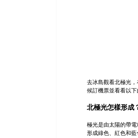
去冰島觀看北極光，
候訂機票並看看以下
北極光怎樣形成
極光是由太陽的帶電
形成綠色、紅色和藍