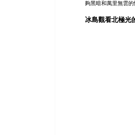
夠黑暗和萬里無雲的
冰島觀看北極光