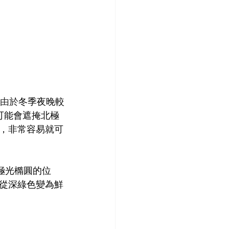
由於
冬季夜晚較
可能會遮掩北極
，非常容易就可
圍極光橢圓的位
從深綠色變為鮮