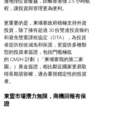
邊地理位置優越，距離香港僅 2.5 小時航
程，讓投資與管理更為便利。
更重要的是，柬埔寨政府積極支持外資
投資，除了
擁有超過 30 份雙邊投資條約
和避免雙重課稅協定（DTA），為投資
者提供稅收減免和保護，更
提供多種類
型的投資者簽證，包括門檻極低
的 CM2H 計劃（「柬埔寨我的第二家
園」）黃金簽證，相比鄰近國家更易取
得長期居留權，適合重視穩定性的投資
者。
東盟市場潛力無限，商機回報有保
證