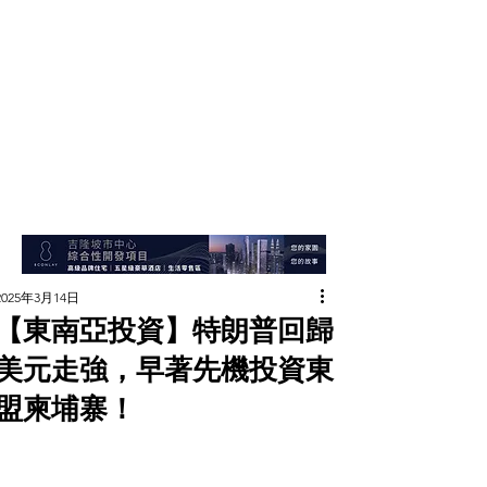
2025年3月14日
【東南亞投資】特朗普回歸
美元走強，早著先機投資東
盟柬埔寨！