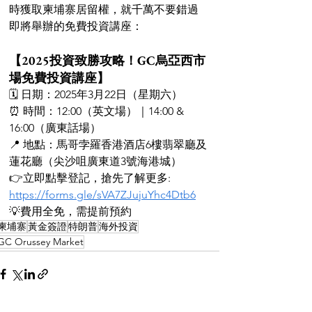
時獲取柬埔寨居留權，就千萬不要錯過
即將舉辦的免費投資講座：
【2025投資致勝攻略！GC烏亞西市
場免費投資講座】
🗓 日期：2025年3月22日（星期六）
⏰ 時間：12:00（英文場）｜14:00 & 
16:00（廣東話場）
📍 地點：馬哥孛羅香港酒店6樓翡翠廳及
蓮花廳（尖沙咀廣東道3號海港城）
👉立即點擊登記，搶先了解更多: 
https://forms.gle/sVA7ZJujuYhc4Dtb6
💡費用全免，需提前預約
柬埔寨
黃金簽證
特朗普
海外投資
GC Orussey Market