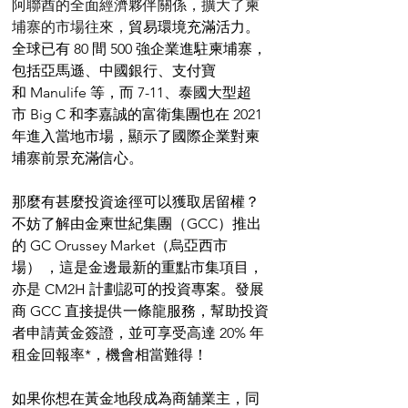
阿聯酋的全面經濟夥伴關係，擴大了柬
埔寨的市場往來，
貿易環境充滿活力。
全球已有 80 間 500 強企業進駐柬埔寨，
包括亞馬遜、中國銀行、支付寶
和 Manulife 等，而 7-11、泰國大型超
市 Big C 和李嘉誠的富衛集團也在 2021 
年進入當地市場，顯示了國際企業對柬
埔寨前景充滿信心。
那麼有甚麼投資途徑可以獲取居留權？
不妨了解由金柬世紀集團（GCC）推出
的 GC Orussey Market（烏亞西市
場） ，這是金邊最新的重點市集項目，
亦是 CM2H 計劃認可的投資專案。發展
商 GCC 直接提供一條龍服務，幫助投資
者申請黃金簽證，並可享受高達 20% 年
租金回報率*，機會相當難得！
如果你想在黃金地段成為商舖業主，同