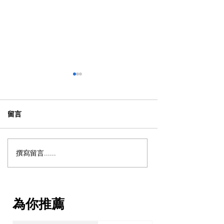
留言
撰寫留言......
【動漫節 2026】動漫節尾
動漫迷出動！AC
日衝刺！今年4大話題盤
2026 香港動漫
點：Hall 3專飛中伏？
伏終極攻略
VTuber逼爆場？
為你推薦