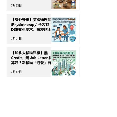
7月23日
【海外升學】英國物理治療
(Physiotherapy) 全攻略：
DSE收生要求、揀校貼士及
回港執業指南
7月21日
【加拿大移民租樓】無
Credit、無 Job Letter 點
算好？新移民「包裝」自己
的 4 大搶 Offer 軟實力策
7月17日
略
OPTour Stories
訂閱我們的Newsletter，你會收到OPTour
獨家海外資訊