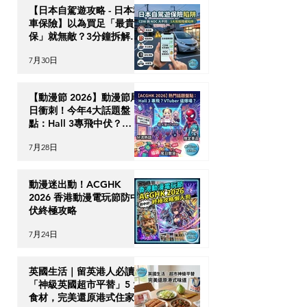
【日本自駕遊攻略 - 日本租
車保險】以為買足「最貴全
保」就無敵？3分鐘拆解
CDW與NOC分別＋5大即
7月30日
時破保陷阱
【動漫節 2026】動漫節尾
日衝刺！今年4大話題盤
點：Hall 3專飛中伏？
VTuber逼爆場？
7月28日
動漫迷出動！ACGHK
2026 香港動漫電玩節防中
伏終極攻略
7月24日
英國生活｜留英港人必讀！
「神級英國超市平替」5 大
食材，完美還原港式住家飯