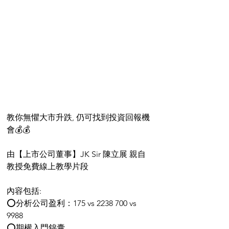
教你無懼大市升跌, 仍可找到投資回報機
會💰💰
由【️上市公司董事】JK Sir 陳立展 親自
教授免費線上教學片段
內容包括:
⭕分析公司盈利：175 vs 2238 700 vs 
9988
⭕期權入門錦囊