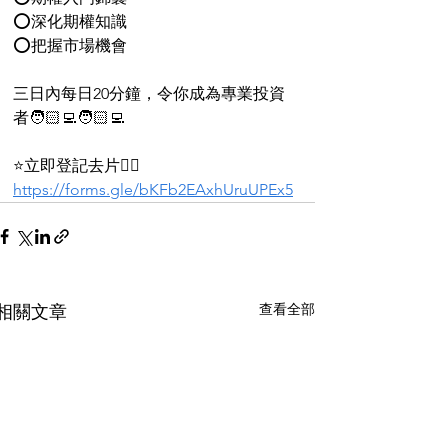
⭕深化期權知識
⭕把握市場機會
三日內每日20分鐘，令你成為專業投資
者🧑🏻‍💻🧑🏻‍💻
⭐️立即登記去片👉🏻
https://forms.gle/bKFb2EAxhUruUPEx5
查看全部
相關文章