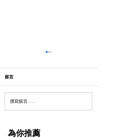
留言
撰寫留言......
【動漫節 2026】動漫節尾
動漫迷出動！AC
日衝刺！今年4大話題盤
2026 香港動漫
點：Hall 3專飛中伏？
伏終極攻略
VTuber逼爆場？
為你推薦