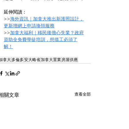
延伸閱讀：
>>
海外資訊｜加拿大推出新護照設計，
更新增網上申請換領服務
>>
加拿大福利｜移民後擔心失業？政府
資助全免費學徒培訓，想搵工必須了
解！
加拿大
多倫多
安大略省
加拿大置業
房屋供應
查看全部
相關文章