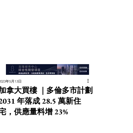
2023年5月13日
加拿大買樓 ｜多倫多市計劃
2031 年落成 28.5 萬新住
宅，供應量料增 23%