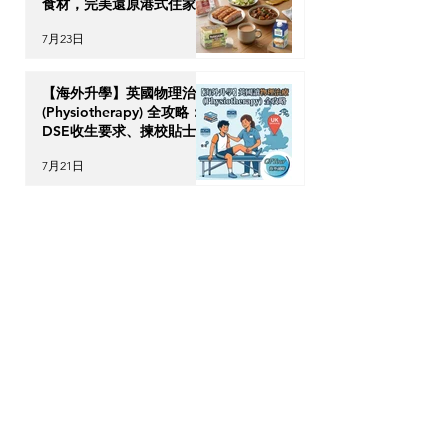
食材，完美還原港式住家飯
7月23日
【海外升學】英國物理治療
(Physiotherapy) 全攻略：
DSE收生要求、揀校貼士及
回港執業指南
7月21日
【加拿大移民租樓】無
Credit、無 Job Letter 點
算好？新移民「包裝」自己
的 4 大搶 Offer 軟實力策
7月17日
略
OPTour Stories
訂閱我們的Newsletter，你會收到OPTour
獨家海外資訊