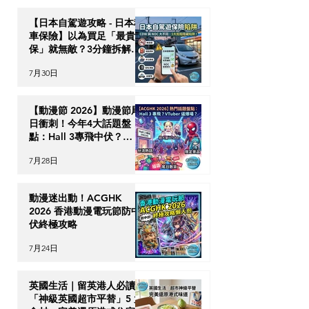
【日本自駕遊攻略 - 日本租
車保險】以為買足「最貴全
保」就無敵？3分鐘拆解
CDW與NOC分別＋5大即
7月30日
時破保陷阱
【動漫節 2026】動漫節尾
日衝刺！今年4大話題盤
點：Hall 3專飛中伏？
VTuber逼爆場？
7月28日
動漫迷出動！ACGHK
2026 香港動漫電玩節防中
伏終極攻略
7月24日
英國生活｜留英港人必讀！
「神級英國超市平替」5 大