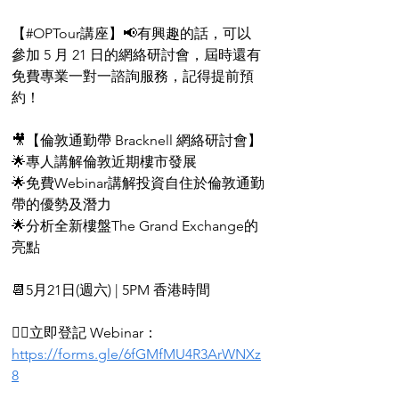
【#OPTour講座】📢有興趣的話，可以
參加 5 月 21 日的網絡研討會，屆時還有
免費專業一對一諮詢服務，記得提前預
約！
🎥【倫敦通勤帶 Bracknell 網絡研討會】
🌟專人講解倫敦近期樓市發展
🌟免費Webinar講解投資自住於倫敦通勤
帶的優勢及潛力
🌟分析全新樓盤The Grand Exchange的
亮點
📆5月21日(週六) | 5PM 香港時間
👉🏻立即登記 Webinar：
https://forms.gle/6fGMfMU4R3ArWNXz
8