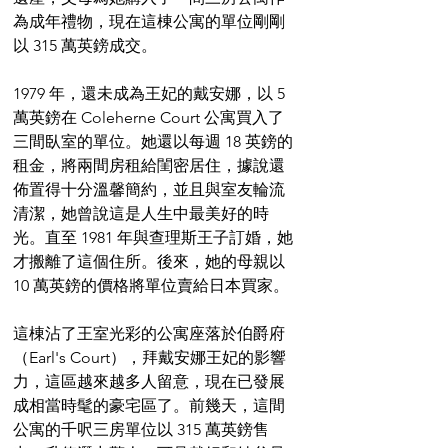
為成年禮物，現在這棟公寓的單位剛剛
以 315 萬英鎊成交。
1979 年，還未成為王妃的戴安娜，以 5 
萬英鎊在 Coleherne Court 公寓買入了
三間臥室的單位。她還以每週 18 英鎊的
租金，將兩間房租給閨密居住，據說還
佈置得十分溫馨簡約，並且與室友輪流
清潔，她曾說這是人生中最美好的時
光。直至 1981 年與查理斯王子訂婚，她
才搬離了這個住所。後來，她的母親以 
10 萬英鎊的價格將單位賣給日本買家。
這棟沾了王室光彩的公寓座落於伯爵府
（Earl's Court），拜戴安娜王妃的影響
力，這區越來越多人留意，現在已發展
成相當時髦的豪宅區了。前幾天，這間
公寓的千呎三房單位以 315 萬英鎊售