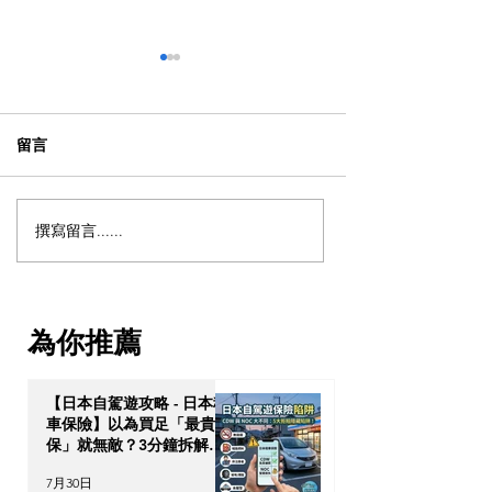
留言
撰寫留言......
動漫迷出動！ACGHK
英國生活｜留英
2026 香港動漫電玩節防中
讀！「神級英國
伏終極攻略
替」5 大食材，
式住家飯
為你推薦
【日本自駕遊攻略 - 日本租
車保險】以為買足「最貴全
保」就無敵？3分鐘拆解
CDW與NOC分別＋5大即
7月30日
時破保陷阱