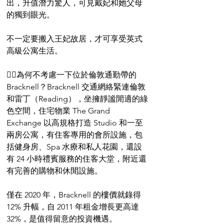
出，升值潛力驚人，可見戴妃和她父母
的獨到眼光。
不一定要搬入王妃故居，才可享受英式
高級公寓生活。
👉🏻為何不考慮一下位於倫敦通勤帶的 
Bracknell？Bracknell 交通網絡緊連倫敦
和雷丁（Reading），坐擁靜謐閒適的綠
色空間，住宅物業 The Grand 
Exchange 以高規格打造 Studio 和一至
兩房公寓，有住客專用的會所設施，包
括健身房、Spa 水療和私人花園，還設
有 24 小時禮賓服務的住客大堂，附近還
有完善的購物和休閒設施。
僅在 2020 年，Bracknell 的樓價就錄得 
12% 升幅，自 2011 年租金增長更高達 
32%，是值得留意的投資機遇。