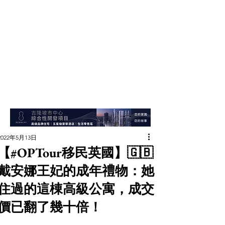
2022年5月13日
【#OPTour移民英國】🇬🇧
戴安娜王妃的成年禮物：她
住過的這棟高級公寓，成交
價已翻了幾十倍！