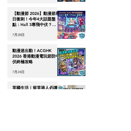
【動漫節 2026】動漫節尾
日衝刺！今年4大話題盤
點：Hall 3專飛中伏？
VTuber逼爆場？
7月28日
動漫迷出動！ACGHK
2026 香港動漫電玩節防中
伏終極攻略
7月24日
英國生活｜留英港人必讀！
「神級英國超市平替」5 大
食材，完美還原港式住家飯
7月23日
【海外升學】英國物理治療
(Physiotherapy) 全攻略：