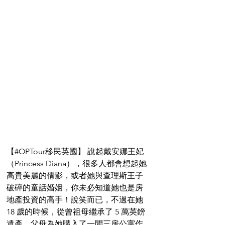
【#OPTour移民英國】 說起戴安娜王妃
（Princess Diana），很多人都會想起她
高貴美麗的倩影，或者她與查理斯王子
破碎的童話婚姻，你未必知道她也是房
地產投資的高手！說笑而已，不過在她 
18 歲的時候，從曾祖母繼承了 5 萬英鎊
遺產，父母為她購入了一間三房公寓作