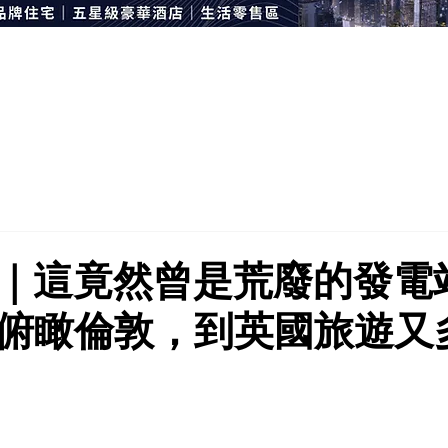
｜這竟然曾是荒廢的發電
俯瞰倫敦，到英國旅遊又