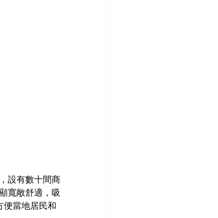
，設有數十間商
顯寬敞舒適，吸
駐，方便當地居民和