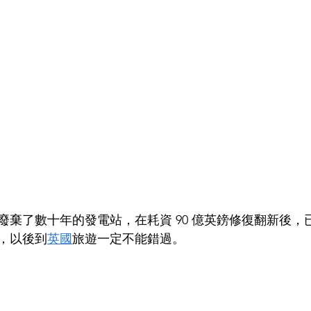
廢棄了數十年的發電站，在耗資 90 億英鎊修復翻新後，
，以後到
英國
旅遊一定不能錯過。