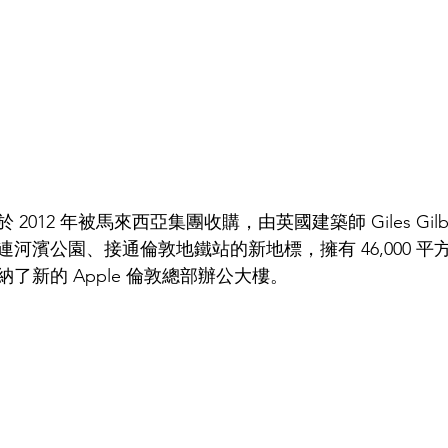
012 年被馬來西亞集團收購，由英國建築師 Giles Gilbert
河濱公園、接通倫敦地鐵站的新地標，擁有 46,000 平
納了新的 Apple 倫敦總部辦公大樓。