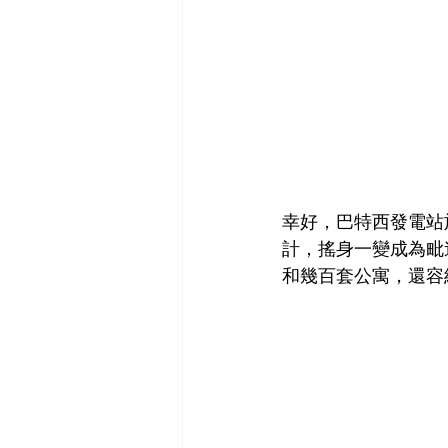
幸好，巴特西發電站於 2
計，搖身一變成為毗連
和幾百套​​公寓，還容