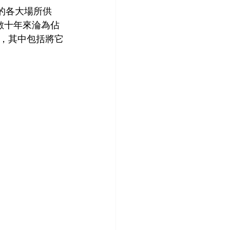
為倫敦的各大場所供
數十年來淪為佔
，其中包括將它