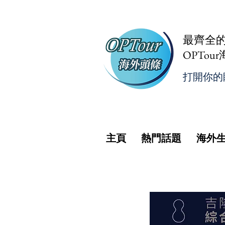
最齊全
OPTou
打開你的
主頁
熱門話題
海外