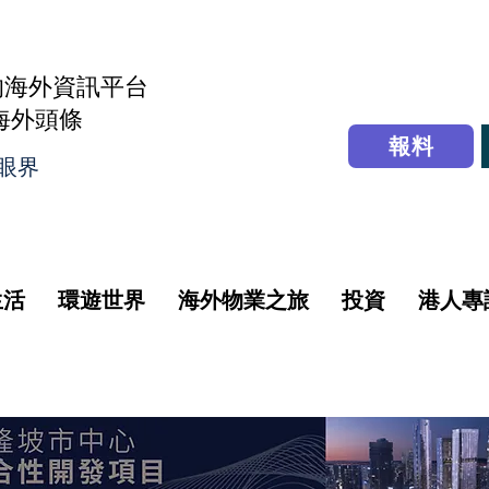
的海外資訊平台
r海外頭條
報料
眼界
生活
環遊世界
海外物業之旅
投資
港人專