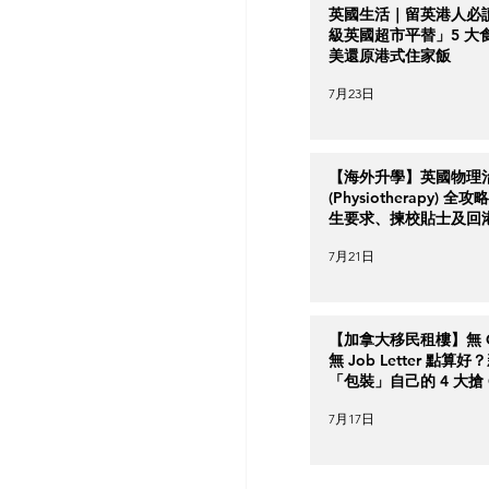
英國生活｜留英港人必
級英國超市平替」5 大
美還原港式住家飯
7月23日
【海外升學】英國物理
(Physiotherapy) 全
生要求、揀校貼士及回
南
7月21日
【加拿大移民租樓】無 Cr
無 Job Letter 點算
「包裝」自己的 4 大搶 O
實力策略
7月17日