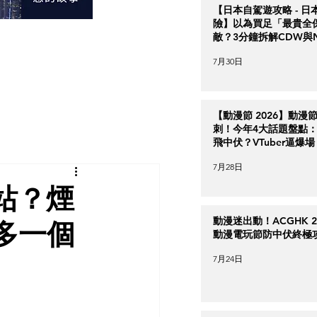
【日本自駕遊攻略 - 日
險】以為買足「最貴全
敵？3分鐘拆解CDW與
＋5大即時破保陷阱
7月30日
【動漫節 2026】動漫
刺！今年4大話題盤點：Ha
飛中伏？VTuber逼爆場
7月28日
站？煙
動漫迷出動！ACGHK 2
多一個
動漫電玩節防中伏終極
7月24日