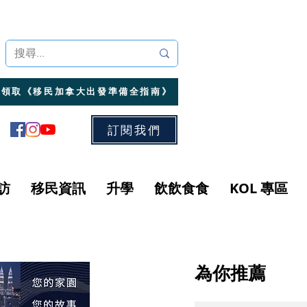
領取《移民加拿大出發準備全指南》
訂閱我們
訪
移民資訊
升學
飲飲食食
KOL 專區
為你推薦