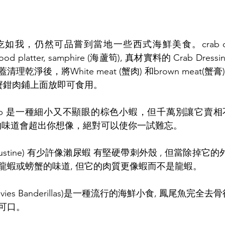
，仍然可品嘗到當地一些西式海鮮美食。crab dressin
seafood platter, samphire (海蘆筍), 真材實料的 Crab Dr
乾淨後，將White meat (蟹肉) 和brown meat(
和蟹鉗肉鋪上面放即可食用。
rawn shrimp 是一種細小又不顯眼的棕色小蝦，但千萬別讓
p 鮮甜的味道會超出你想像，絕對可以使你一試難忘。
蝦(langoustine) 有少許像瀨尿蝦 有堅硬帶刺外殼 , 但當除掉
龍蝦或螃蟹的味道, 但它的肉質更像蝦而不是龍蝦。
(Anchovies Banderillas)是一種流行的海鮮小食, 鳳尾魚
可口。