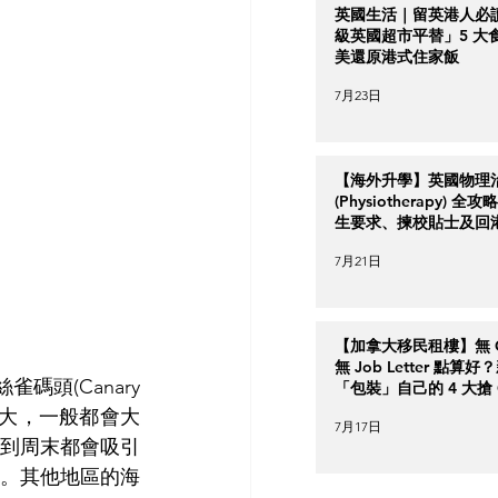
英國生活｜留英港人必
級英國超市平替」5 大
美還原港式住家飯
7月23日
【海外升學】英國物理
(Physiotherapy) 全
生要求、揀校貼士及回
南
7月21日
【加拿大移民租樓】無 Cr
無 Job Letter 點算
頭(Canary 
「包裝」自己的 4 大搶 O
實力策略
英畝之大，一般都會大
7月17日
到周末都會吸引
。其他地區的海