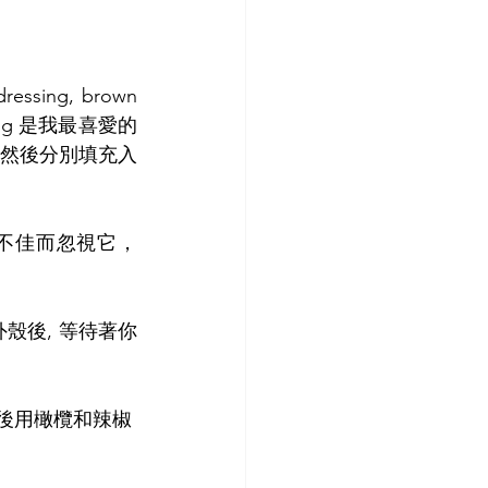
g, brown 
essing 是我最喜愛的
蟹膏)然後分別填充入
它賣相不佳而忽視它，
它的外殼後, 等待著你
完全去骨後用橄欖和辣椒