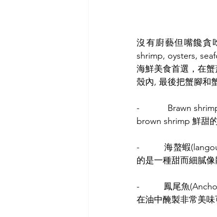
沒有廚藝但嘴饞貪吃如我
shrimp, oysters, 
海鮮美食首選，在蟹蓋清理
殼內, 最後把蟹腳
-          B
brown shrim
-          海螯
的是一種甜而細膩像
-          鳳尾魚
在油中醃製非常美味