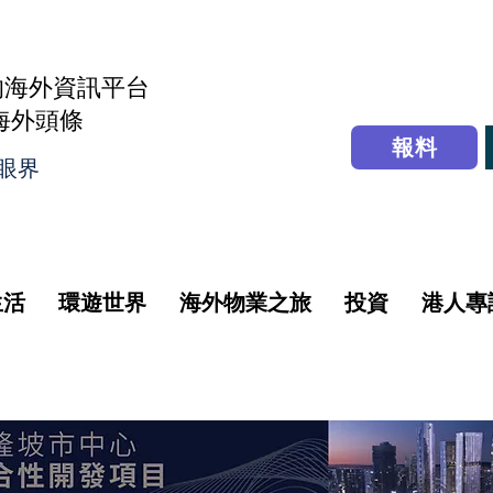
的海外資訊平台
r海外頭條
報料
眼界
生活
環遊世界
海外物業之旅
投資
港人專