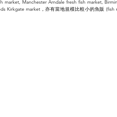
arket, Manchester Arndale fresh fish market, Birmin
Leeds Kirkgate market，亦有當地規模比較小的魚販 (fish