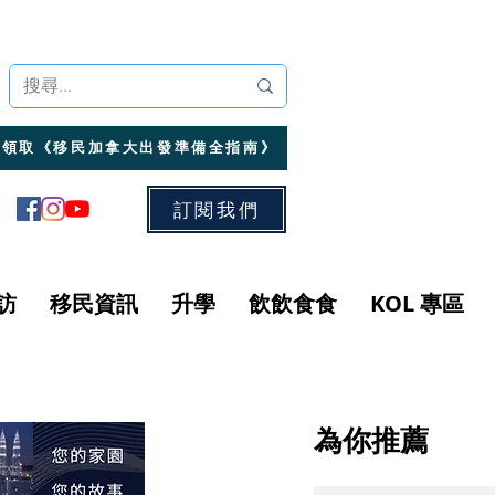
領取《移民加拿大出發準備全指南》
訂閱我們
訪
移民資訊
升學
飲飲食食
KOL 專區
為你推薦