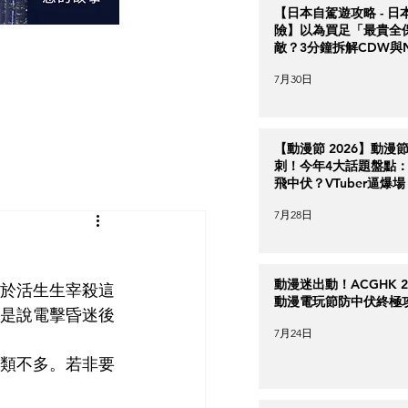
【日本自駕遊攻略 - 日
險】以為買足「最貴全
敵？3分鐘拆解CDW與
＋5大即時破保陷阱
7月30日
【動漫節 2026】動漫
刺！今年4大話題盤點：Ha
飛中伏？VTuber逼爆場
7月28日
動漫迷出動！ACGHK 2
於活生生宰殺這
動漫電玩節防中伏終極
是說電擊昏迷後
7月24日
類不多。若非要