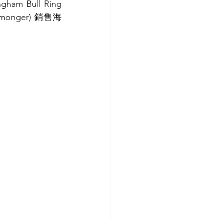
gham Bull Ring 
 monger) 銷售海