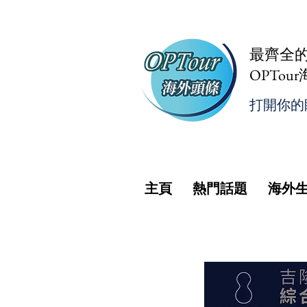
最齊全
OPTou
打開你的
主頁
熱門話題
海外