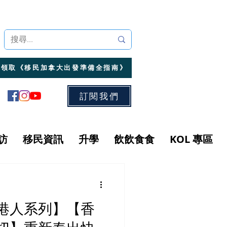
領取《移民加拿大出發準備全指南》
訂閱我們
訪
移民資訊
升學
飲飲食食
KOL 專區
外港人系列】【香