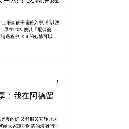
 加上兩個孩子適齡入學, 所以決
 早在2009 便以「配偶簽
過程中, Kat 的心情可以說
活充滿無限的嚮往和期待之餘,
.
享：我在阿德留
是真的好 又舒服又安静 地方
天就給大家說説阿德的海灘們吧