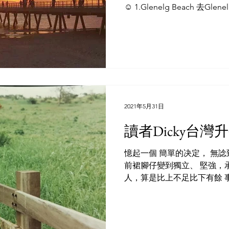
☺️ 1.Glenelg Beach 去Gl
因為Tram直達，所以我經常去 Gle
2021年5月31日
讀者Dicky台
憶起一個 簡單的决定， 無諗到
前裙腳仔變到獨立、 堅強，
人，算是比上不足比下有餘 事
预科畢業，投身於匯豐銀行
的工作，如不進修，就沒大可能