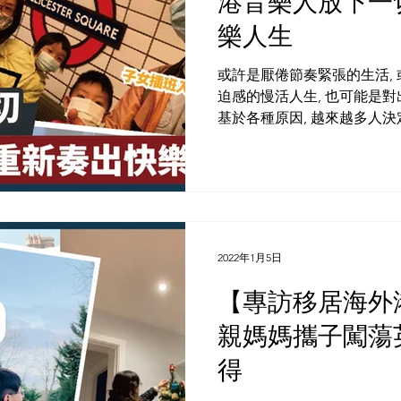
港音樂人放下一
樂人生
或許是厭倦節奏緊張的生活,
迫感的慢活人生, 也可能是
基於各種原因, 越來越多人決
活。 港人Jason是樂團大提
的政治紛爭不斷,...
2022年1月5日
【️專訪移居海
親媽媽攜子闖蕩
得