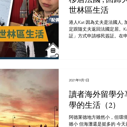
世林區生活
港人Kat 因為丈夫是法國人,
定跟隨丈夫返回法國定居。Kat
証」方式申請移民簽証。在申請
是起起伏伏, 一方面對新生
既捨不得在港的家人及朋友,..
2021年9月1日
讀者海外留學分
學的生活（2）
阿德莱德地方雖然小，但環境
雖小 但海灘還是挺多的 今