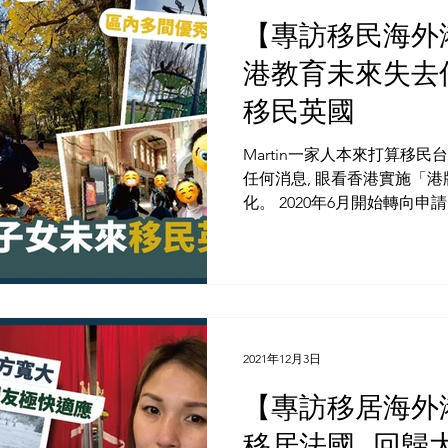
【️專訪移民海
港教育未來失去信
移民英國
Martin一家人本來打算移民
任何消息, 眼看香港實施「
化。 2020年6月開始轉向申請B
個星期就獲得正式批核。因此, 
2021年12月3日
【️專訪移居海
移居法國 , 回