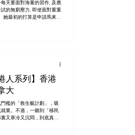
兒子每天要面對海量的習作, 及應
試的無窮壓力, 即使面對重重
始。她最初的打算是申請馬來西
aysia My Second
外港人系列】香港
拿大
低門檻的「救生艇計劃」，吸
或就業。不過，一聽到「移民
那裏又寒冷又沉悶，到底真實
原本在香港從事編輯工作，因為香
的家人已移居台灣，更勸說她