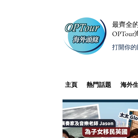
最齊全
OPTou
打開你的
主頁
熱門話題
海外