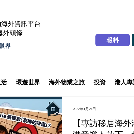
的海外資訊平台
r海外頭條
報料
眼界
生活
環遊世界
海外物業之旅
投資
港人專
2022年1月24日
【️專訪移居海