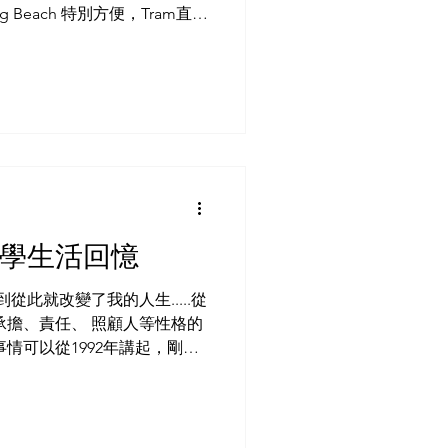
enelg Beach 特別方便，Tram直達
nelg Beach...
灣升學生活回憶
從此就改變了我的人生.....從
承擔、責任、 照顧人等性格的
情可以從1992年講起，剛剛
工作數年，期間眼見死板沉悶
有好前景，...