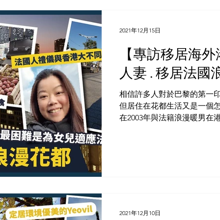
2021年12月15日
【️專訪移居海
人妻 . 移居法
相信許多人對於巴黎的第一印
但居住在花都生活又是一個怎樣
在2003年與法籍浪漫暖男在
証」移居巴黎。申請過程比想
港結婚證書交给香港法國領事館
2021年12月10日