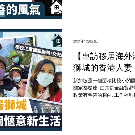
盡快離港展開新...
2021年12月23日
【️專訪移居海
獅城的香港人妻
新加坡是一個面積比較小的國
國家都發達, 由其是金融貿易
政策有明確的趨向, 工作福利
善, 所以吸引了不少的香港
本本和艾艾分別和在2019...