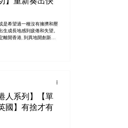
切】重新奏出快
 或是希望過一種沒有擁擠和壓
對出生成長地感到疲倦和失望。
定離開香港, 到異地開創新生
琴演奏家及音樂老師, 眼見香港
外港人系列】【單
英國】有捨才有