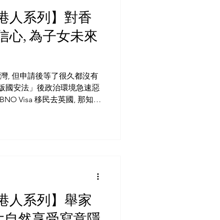
外港人系列】對香
心, 為子女未來
台灣, 但申請後等了很久都沒有
港版國安法」後政治環境急速惡
NO Visa 移民去英國, 那知三
出發前數個月,...
外港人系列】舉家
歸大自然享受寫意隱