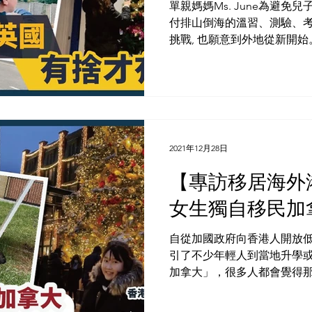
單親媽媽Ms. June為避免
付排山倒海的溫習、測驗、考
挑戰, 也願意到外地從新開
亞政府推出的「第二家園計劃」(Mal
Home，MM2H),...
2021年12月28日
【️專訪移居海
女生獨自移民加
自從加國政府向香港人開放
引了不少年輕人到當地升學
加拿大」，很多人都會覺得
情況又怎樣呢？ Ashley 
港的政局越來越不穩定，她