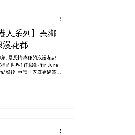
外港人系列】異鄉
國浪漫花都
象, 是風情萬種的浪漫花都,
的世界? 任職銀行的June
港結婚後, 申請「家庭團聚簽
像中來得簡易快捷, 祇需將香
登記註冊,...