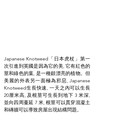
Japanese Knotweed「日本虎杖」第一
次引進到英國是因為它的美, 它有紅色的
莖和綠色的葉, 是一種頗漂亮的植物。但
美麗的外表另一面極為邪惡, Japanese 
Knotweed生長快速, 一天之內可以生長
20厘米高, 及根莖可生長到地下 3 米深, 
並向四周蔓延 7 米, 根莖可以貫穿混凝土
和磚牆可以導致房屋出現結構問題。