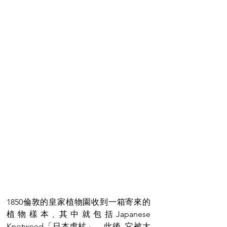
1850倫敦的皇家植物園收到一箱寄來的
植物樣本, 其中就包括Japanese 
Knotweed「日本虎杖」。此後, 它被大