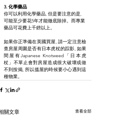
3. 化學藥品
你可以利用化學藥品, 但是要注意的是, 
可能至少要花5年才能徹底除掉。而專業
藥品可花費上千鎊以上。
如果你正準備在英國買屋, 請一定注意檢
查房屋周圍是否有日本虎杖的踪影, 如果
間屋有Japanese Knotweed「日本虎
杖」不單止會對房屋造成很大破壞或做
不到按揭, 所以搵屋的時候要小心遇到這
種物業。
查看全部
相關文章