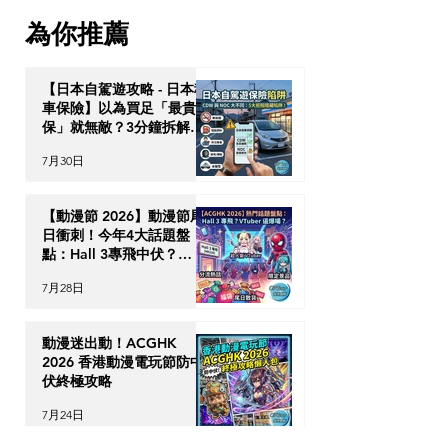
3折入手，加推3大「掃剩
簽證與跨代財富
為你推薦
食」神級App
【日本自駕遊攻略 - 日本租
車保險】以為買足「最貴全
保」就無敵？3分鐘拆解
CDW與NOC分別＋5大即
7月30日
時破保陷阱
【動漫節 2026】動漫節尾
日衝刺！今年4大話題盤
點：Hall 3專飛中伏？
VTuber逼爆場？
7月28日
動漫迷出動！ACGHK
2026 香港動漫電玩節防中
伏終極攻略
7月24日