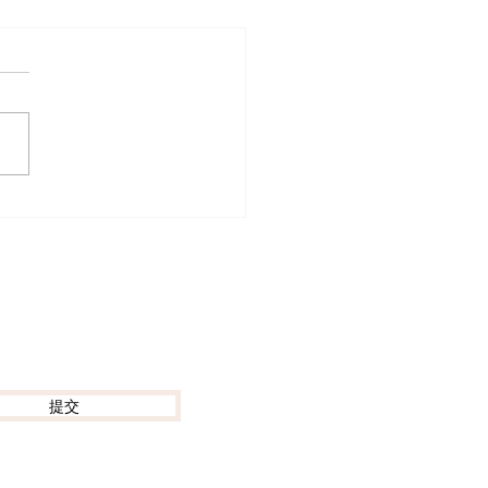
外生活必修課】英國超市
減價終極求生指南！
S、Tesco神級牛扒3折入
加推3大「掃剩食」神級
提交