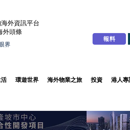
的海外資訊平台
r海外頭條
報料
眼界
生活
環遊世界
海外物業之旅
投資
港人專