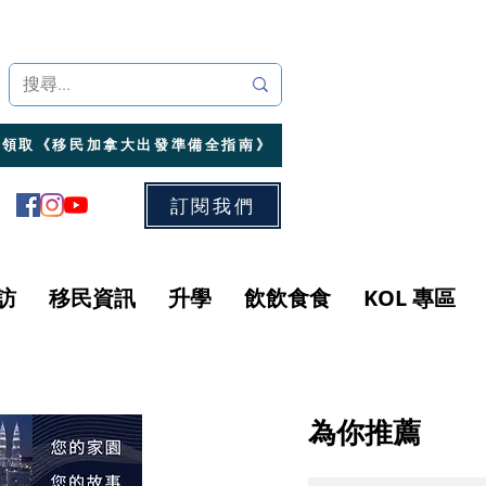
領取《移民加拿大出發準備全指南》
訂閱我們
訪
移民資訊
升學
飲飲食食
KOL 專區
為你推薦