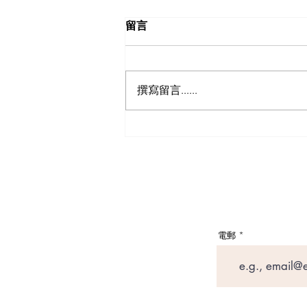
留言
撰寫留言......
英國生活｜留英港人必讀！
「神級英國超市平替」5 大食
材，完美還原港式住家飯
電郵