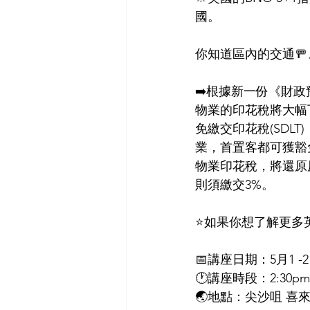
國。
你知道區內的交通
➡️根據新一份《財政
物業的印花稅將大幅下
免繳交印花稅(SDLT
業，首置客都可獲豁免
物業印花稅，將還原
則須繳交3%。
⭐️如果你想了解更多
📅講座日期：5月1 -2
🕐講座時段：2:30pm
🌏地點：尖沙咀 喜來