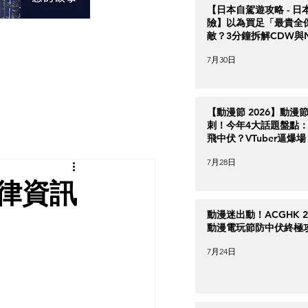
【日本自駕遊攻略 - 日
險】以為買足「最貴全
敵？3分鐘拆解CDW與
＋5大即時破保陷阱
7月30日
【動漫節 2026】動漫
刺！今年4大話題盤點：Ha
飛中伏？VTuber逼爆場
7月28日
法律資訊
動漫迷出動！ACGHK 2
動漫電玩節防中伏終極
7月24日