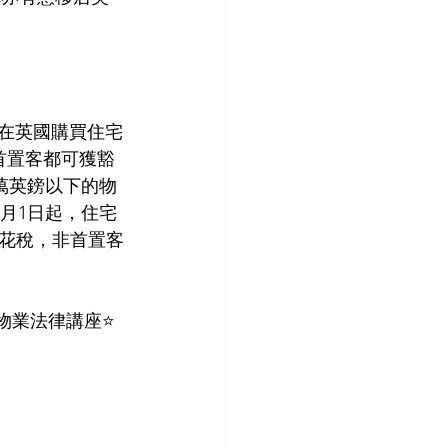
，在英國購買住宅
，首置客都可獲豁
5萬英鎊以下的物
0月1日起，住宅
印花稅，非首置客
物業法律講座⭐️