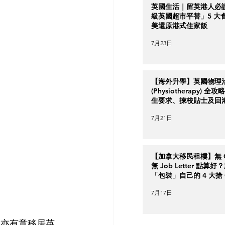
英國生活｜留英港人必
級英國超市平替」5 大
美還原港式住家飯
7月23日
【海外升學】英國物理
(Physiotherapy) 全
生要求、揀校貼士及回
南
7月21日
【加拿大移民租樓】無 Cr
無 Job Letter 點算
「包裝」自己的 4 大搶 O
實力策略
7月17日
你亦有意移居英