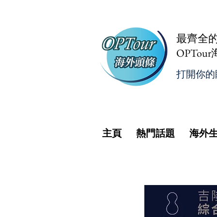
最齊全
OPTou
打開你的
主頁
熱門話題
海外