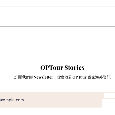
【加拿大移民租樓】無
【海
Credit、無 Job Letter 點算
黃標
好？新移民「包裝」自己的 4
M&
OPTour Stories
大搶 Offer 軟實力策略
手，
App
訂閱我們的Newsletter，你會收到OPTour 獨家海外資訊