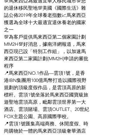
💯馬來西亞為最適宜華人移民城市💯您
的退休移民聖地💯美國《國際生活》雜
誌公佈2019年全球養老指數📈馬來西亞
獲選為全球十大最適宜退休養老的國家
之一
💯為客戶提供馬來西亞第二個家園計劃
MM2H💯好消息，據南洋網報道，馬來
西亞現已設「特別工作組」，以加速馬
來西亞第二家園計劃(MM2H)申請的審批
程序
📍馬來西亞NO.1作品—雲頂1號，是香
港IBN集團用100億馬幣打造以國際視野
規劃的頂級度假作品，是雲頂高原的新
標杆。雲頂1號坐落於馬來西亞國寶級旅
遊聖地雲頂高原，毗鄰雲頂世界第一大
酒店、雲頂賭場、雲頂OUTLET、20世紀
FOX主題公園、高原國際學校。
📍雲頂1號匯集高端商務、休閒度假、時
尚購物於一體的馬來西亞頂級奢華酒店