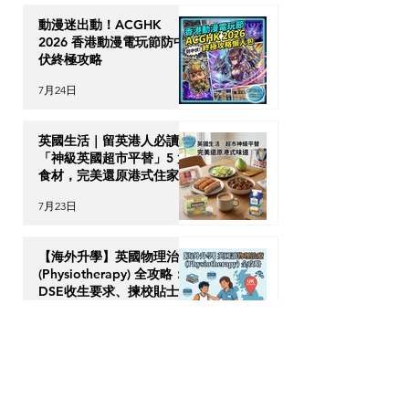
動漫迷出動！ACGHK
2026 香港動漫電玩節防中
伏終極攻略
7月24日
英國生活｜留英港人必讀！
「神級英國超市平替」5 大
食材，完美還原港式住家飯
7月23日
【海外升學】英國物理治療
(Physiotherapy) 全攻略：
DSE收生要求、揀校貼士及
回港執業指南
7月21日
【加拿大移民租樓】無
Credit、無 Job Letter 點
算好？新移民「包裝」自己