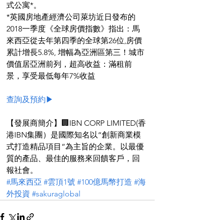
式公寓*。
*英國房地產經濟公司萊坊近日發布的
2018一季度《全球房價指數》指出：馬
來西亞從去年第四季的全球第26位,房價
累計增長5.8%, 增幅為亞洲區第三！城市
價值居亞洲前列，超高收益：滿租前
景，享受最低每年7%收益
查詢及預約▶
【發展商簡介】🏢IBN CORP LIMITED(香
港IBN集團）是國際知名以“創新商業模
式打造精品項目”為主旨的企業。以最優
質的產品、最佳的服務來回饋客戶，回
報社會。
#馬來西亞
#雲頂1號
#100億馬幣打造
#海
外投資
#sakuraglobal