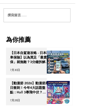
撰寫留言......
【動漫節 2026】動漫節尾
動漫迷出動！AC
日衝刺！今年4大話題盤
2026 香港動漫
點：Hall 3專飛中伏？
伏終極攻略
VTuber逼爆場？
為你推薦
【日本自駕遊攻略 - 日本租
車保險】以為買足「最貴全
保」就無敵？3分鐘拆解
CDW與NOC分別＋5大即
7月30日
時破保陷阱
【動漫節 2026】動漫節尾
日衝刺！今年4大話題盤
點：Hall 3專飛中伏？
VTuber逼爆場？
7月28日