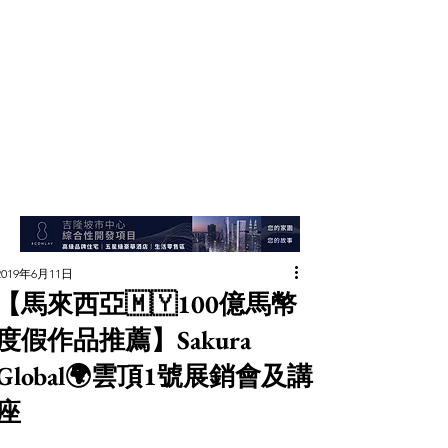
2019年6月11日
【馬來西亞🇲🇾100億馬幣
度假作品推薦】Sakura
Global🌍雲頂1號展銷會及講
座