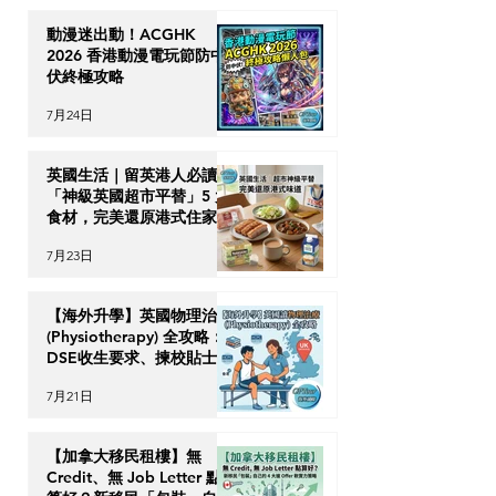
動漫迷出動！ACGHK
2026 香港動漫電玩節防中
伏終極攻略
7月24日
英國生活｜留英港人必讀！
「神級英國超市平替」5 大
食材，完美還原港式住家飯
7月23日
【海外升學】英國物理治療
(Physiotherapy) 全攻略：
DSE收生要求、揀校貼士及
回港執業指南
7月21日
【加拿大移民租樓】無
Credit、無 Job Letter 點