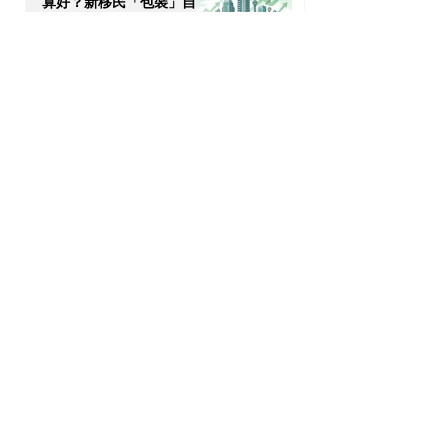
算好？新移民「包裝」自己
的 4 大搶 Offer 軟實力策
7月17日
略
OPTour Stories
訂閱我們的Newsletter，你會收到OPTour
獨家海外資訊
電郵
提交