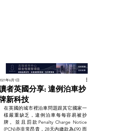
2021年6月1日
讀者英國分享: 違例泊車抄
牌新科技
在英國的城市裡泊車問題跟其它國家一
樣嚴重缺乏，違例泊車每每容易被抄
牌。並且罰款Penalty Charge Notice 
(PCN)亦非常昂貴，28天內繳款為£90 而