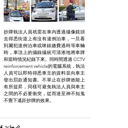
抄牌執法人員祇需在車內透過攝像鏡頭
去得悉街道上有沒有違例泊車，一旦看
到屬犯達例泊車或咪錶繳費過時等車輛
時，車頂上的攝錄攝統可清淅地將車牌
和當時情況紀錄下來。同時間透過 CCTV 
reinforcement vehicle的電腦系統，執法
人員可以即時得悉車主的資料並向車主
發出罰款通知書。不單止在抄牌效能上
有所提昇，同樣可避免執法人員與車主
之間的不必要衝突，從而達至神不知鬼
不覺下遙距抄牌的效果。