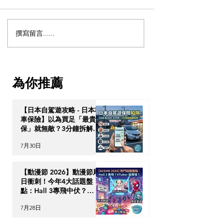
撰寫留言......
【海外生活必修課】移居
【OPTour 獨
英美加租屋狂碰壁？教你
解鎖「亞洲避風
從零建立 Credit Score（信
何透過高端資產
貸評分）的 5 大實戰策略
次過獲取泰國 10
為你推薦
居特權？
【日本自駕遊攻略 - 日本租
車保險】以為買足「最貴全
保」就無敵？3分鐘拆解
CDW與NOC分別＋5大即
7月30日
時破保陷阱
【動漫節 2026】動漫節尾
日衝刺！今年4大話題盤
點：Hall 3專飛中伏？
VTuber逼爆場？
7月28日