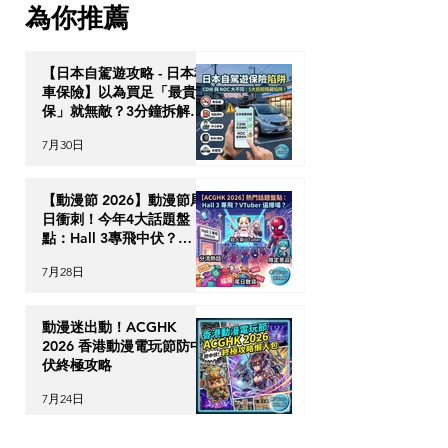
為你推薦
【日本自駕遊攻略 - 日本租
車保險】以為買足「最貴全
保」就無敵？3分鐘拆解
CDW與NOC分別＋5大即
7月30日
時破保陷阱
【動漫節 2026】動漫節尾
日衝刺！今年4大話題盤
點：Hall 3專飛中伏？
VTuber逼爆場？
7月28日
動漫迷出動！ACGHK
2026 香港動漫電玩節防中
伏終極攻略
7月24日