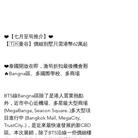
❤️【七月至筍推介】❤️
【🇹🇭曼谷】價細別墅只需港幣62萬起
❤️泰國開放在即，激筍折扣最後機會🈹
🔥Bangna區、多國際學校、多商場
BTS線Bangna區除了是港人置業熱點
外，近市中心近機場、多星級大型商場 
(MegaBanga, Seacon Square..)多大型項
目進行中 (Bangkok Mall, MegaCity, 
TrustCity..)，是近來最快速發展的新CBD
區。本次展銷，除了BTS沿線一些價細樓