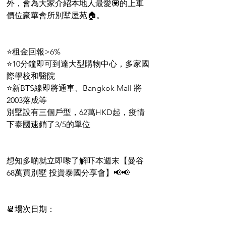
外，會為大家介紹本地人最愛💟的上車
價位豪華會所別墅屋苑🏠。
⭐租金回報>6%
⭐10分鐘即可到達大型購物中心，多家國
際學校和醫院
⭐新BTS線即將通車、Bangkok Mall 將
2003落成等
別墅設有三個戶型，62萬HKD起，疫情
下泰國速銷了3/5的單位
想知多啲就立即嚟了解吓本週末【曼谷
68萬買別墅 投資泰國分享會】📢📢
📆場次日期：