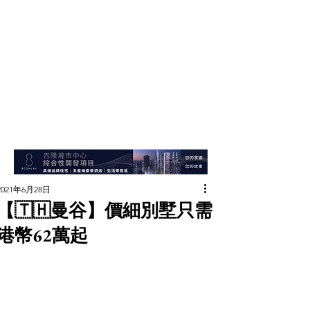
2021年6月28日
【🇹🇭曼谷】價細別墅只需
港幣62萬起