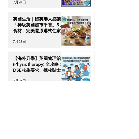
7月24日
英國生活｜留英港人必讀！
「神級英國超市平替」5 大
食材，完美還原港式住家飯
7月23日
【海外升學】英國物理治療
(Physiotherapy) 全攻略：
DSE收生要求、揀校貼士及
回港執業指南
7月21日
【加拿大移民租樓】無
Credit、無 Job Letter 點
算好？新移民「包裝」自己
的 4 大搶 Offer 軟實力策
7月17日
略
OPTour Stories