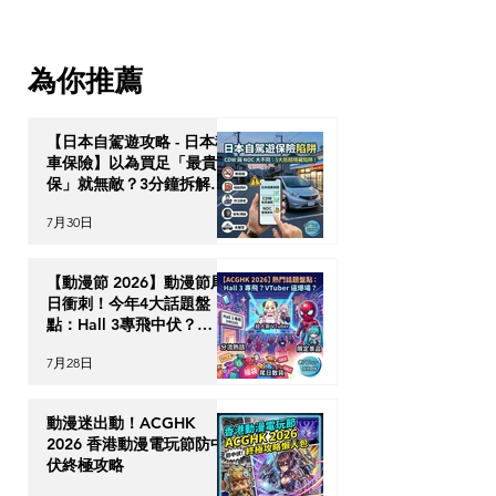
港」：泰國 10 年尊貴長居
何透過高端資產
簽證與跨代財富傳承戰略
次過獲取泰國 10
為你推薦
居特權？
【日本自駕遊攻略 - 日本租
車保險】以為買足「最貴全
保」就無敵？3分鐘拆解
CDW與NOC分別＋5大即
7月30日
時破保陷阱
【動漫節 2026】動漫節尾
日衝刺！今年4大話題盤
點：Hall 3專飛中伏？
VTuber逼爆場？
7月28日
動漫迷出動！ACGHK
2026 香港動漫電玩節防中
伏終極攻略