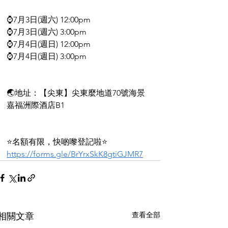
⌚7月3日(週六) 12:00pm
⌚7月3日(週六) 3:00pm
⌚7月4日(週日) 12:00pm
⌚7月4日(週日) 3:00pm
🌏地址：【尖東】尖東麼地道70號海景
嘉福洲際酒店B1
⭐️名額有限，快啲嚟登記啦⭐️
https://forms.gle/BrYrxSkK8gtiGJMR7
查看全部
相關文章