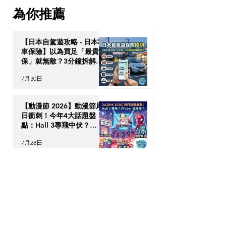
的 4 大搶 Offer 軟實力策略
3折入手，加推3
為你推薦
食」神級App
【日本自駕遊攻略 - 日本租
車保險】以為買足「最貴全
保」就無敵？3分鐘拆解
CDW與NOC分別＋5大即
7月30日
時破保陷阱
【動漫節 2026】動漫節尾
日衝刺！今年4大話題盤
點：Hall 3專飛中伏？
VTuber逼爆場？
7月28日
動漫迷出動！ACGHK
2026 香港動漫電玩節防中
伏終極攻略
7月24日